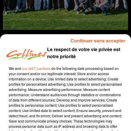
Continuer sans accepter
Le respect de votre vie privée est
notre priorité
info
We and
our (447) partners
do the following data processing based on
8 avril 2025 - 13 min 11 sec
your consent and/or our legitimate interest: Store and/or access
information on a device; Use limited data to select advertising; Create
JOURNAL DU MARDI 08 AVRIL (SOIR)
profiles for personalised advertising; Use profiles to select personalised
advertising; Measure advertising performance; Measure content
Fabien Gazeau
performance; Understand audiences through statistics or combinations
of data from different sources; Develop and improve services; Create
L'info près de chez vous
profiles to personalise content; Use profiles to select personalised
content; Use limited data to select content; Ensure security, prevent and
Présenté par Fabien Gazeau
detect fraud, and fix errors; Deliver and present advertising and content;
Save and communicate privacy choices. These technologies may
- Le département a voté la hausse d'une taxe qui va
process personal data such as IP address and browsing data to offer
augmenter le prix d'achat des maisons.