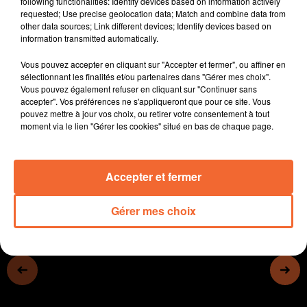
following functionalities: Identify devices based on information actively
- La précarité gagne du terrain, illustration avec le CSC
requested; Use precise geolocation data; Match and combine data from
other data sources; Link different devices; Identify devices based on
de Cerizay
information transmitted automatically.
- De Vinci : Les apprentis métallurgistes ont découvert
des pratiques artistiques (photo)
Vous pouvez accepter en cliquant sur "Accepter et fermer", ou affiner en
- Le 10e marché aux plantes et décorations de jardins
sélectionnant les finalités et/ou partenaires dans "Gérer mes choix".
Vous pouvez également refuser en cliquant sur "Continuer sans
de Thouars c’est ce samedi
accepter". Vos préférences ne s'appliqueront que pour ce site. Vous
- Le Golf de Bressuire propose des initiations
pouvez mettre à jour vos choix, ou retirer votre consentement à tout
gratuites...
moment via le lien "Gérer les cookies" situé en bas de chaque page.
0:00
13 min 11 sec
Accepter et fermer
Gérer mes choix