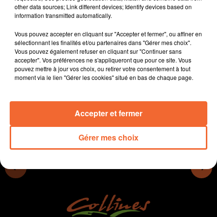
other data sources; Link different devices; Identify devices based on
Les propriétaires de logements dans le centre ancien
information transmitted automatically.
de Thouars devront obtenir un permis de louer.
Le budget 2022 de Moncoutant sur Sèvre adopté hier
Vous pouvez accepter en cliquant sur "Accepter et fermer", ou affiner en
soir à l'unanimité.
sélectionnant les finalités et/ou partenaires dans "Gérer mes choix".
Vous pouvez également refuser en cliquant sur "Continuer sans
Les animations de noël à Bressuire seront
accepter". Vos préférences ne s'appliqueront que pour ce site. Vous
offciellement lancées vendredi soir.
pouvez mettre à jour vos choix, ou retirer votre consentement à tout
moment via le lien "Gérer les cookies" situé en bas de chaque page.
0:00
12 min 57 sec
Accepter et fermer
Gérer mes choix