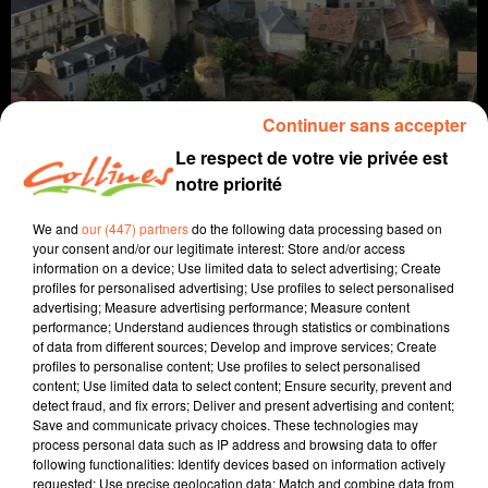
Continuer sans accepter
Le respect de votre vie privée est
notre priorité
Infos
We and
our (447) partners
do the following data processing based on
your consent and/or our legitimate interest: Store and/or access
information on a device; Use limited data to select advertising; Create
7 décembre 2021 - 12 min 57 sec
profiles for personalised advertising; Use profiles to select personalised
advertising; Measure advertising performance; Measure content
JOURNAL DU MARDI 07 DECEMBRE ( SOIR )
performance; Understand audiences through statistics or combinations
of data from different sources; Develop and improve services; Create
Patrice Bémanangy
profiles to personalise content; Use profiles to select personalised
content; Use limited data to select content; Ensure security, prevent and
L'info près de chez vous.
detect fraud, and fix errors; Deliver and present advertising and content;
Save and communicate privacy choices. These technologies may
Un atelier autour de la diététique proposé vendredi
process personal data such as IP address and browsing data to offer
prochain à l'hopital nord deux-sèvres pour les femmes
following functionalities: Identify devices based on information actively
atteintes d'endométriose.
requested; Use precise geolocation data; Match and combine data from