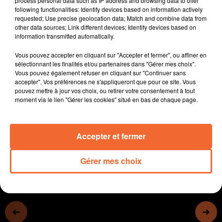
process personal data such as IP address and browsing data to offer
- Mauléon va faire l'acquisition du presbytère
following functionalities: Identify devices based on information actively
requested; Use precise geolocation data; Match and combine data from
- La collecte des dons en faveur de la collégiale du
other data sources; Link different devices; Identify devices based on
château de Thouars connaît un réel succès
information transmitted automatically.
- A Moncoutant-sur-Sèvre, la rentrée de la municipalité
Vous pouvez accepter en cliquant sur "Accepter et fermer", ou affiner en
est rythmé par la rentrée scolaire avec des
sélectionnant les finalités et/ou partenaires dans "Gérer mes choix".
réorganisations.
Vous pouvez également refuser en cliquant sur "Continuer sans
- Jean-Louis Suire exposera ses toiles à compter du 14
accepter". Vos préférences ne s'appliqueront que pour ce site. Vous
pouvez mettre à jour vos choix, ou retirer votre consentement à tout
Sept. à Bocapole au profit de la ligue contre le cancer
moment via le lien "Gérer les cookies" situé en bas de chaque page.
Accepter et fermer
0:00
14 min 39 sec
Gérer mes choix