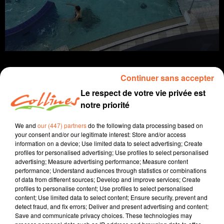
Continuer sans accepter
Le respect de votre vie privée est
info
notre priorité
We and
our (447) partners
do the following data processing based on
6 septembre 2022 - 14 min 39 sec
your consent and/or our legitimate interest: Store and/or access
JOURNAL DU MARDI 06 SEPTEMBRE (SOIR)
information on a device; Use limited data to select advertising; Create
profiles for personalised advertising; Use profiles to select personalised
advertising; Measure advertising performance; Measure content
Fabien Gazeau
performance; Understand audiences through statistics or combinations
L'info près de chez vous
of data from different sources; Develop and improve services; Create
profiles to personalise content; Use profiles to select personalised
Présenté par Fabien Gazeau
content; Use limited data to select content; Ensure security, prevent and
detect fraud, and fix errors; Deliver and present advertising and content;
- Les piscines de l'agglo2B font de nouveau parler
Save and communicate privacy choices. These technologies may
d'elles, en raison d'une pénurie de maîtres-nageurs