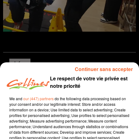
Infos
Continuer sans accepter
Le respect de votre vie privée est
6 décembre 2022 - 14 min 46 sec
notre priorité
JOURNAL DU MARDI 06 DECEMBRE ( SOIR )
We and
our (447) partners
do the following data processing based on
Patrice Bémanangy
your consent and/or our legitimate interest: Store and/or access
information on a device; Use limited data to select advertising; Create
L'info près de chez vous.
profiles for personalised advertising; Use profiles to select personalised
advertising; Measure advertising performance; Measure content
Les picto-charentais et en l'occurence les deux-sévriens
performance; Understand audiences through statistics or combinations
bons élèves en terme de tri des déchets.
of data from different sources; Develop and improve services; Create
Un forum sur les métiers de l’Accompagnement et du
profiles to personalise content; Use profiles to select personalised