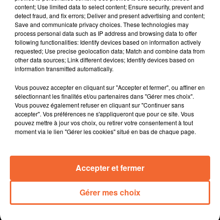
content; Use limited data to select content; Ensure security, prevent and
Soin à Bressuire... l'occasion d'attirer de futures
detect fraud, and fix errors; Deliver and present advertising and content;
candidats tant les besoins sont importants. Au
Save and communicate privacy choices. These technologies may
programme notamment un simulateur de
process personal data such as IP address and browsing data to offer
following functionalities: Identify devices based on information actively
vieillissement ( photo ).
requested; Use precise geolocation data; Match and combine data from
Des ateliers d’éducation aux images encadrés par des
other data sources; Link different devices; Identify devices based on
professionnels étaient proposés aux enfants des
information transmitted automatically.
accueils de loisirs de Mauléon et de Loublande l'été
Vous pouvez accepter en cliquant sur "Accepter et fermer", ou affiner en
dernier. Leurs réalisations seront projetées au cinéma
sélectionnant les finalités et/ou partenaires dans "Gérer mes choix".
Le Castel demain après-midi.
Vous pouvez également refuser en cliquant sur "Continuer sans
Le lancement des illuninations de Noël à Bressuire
accepter". Vos préférences ne s'appliqueront que pour ce site. Vous
pouvez mettre à jour vos choix, ou retirer votre consentement à tout
cette fin de semaine avec bien entendu un marché les
moment via le lien "Gérer les cookies" situé en bas de chaque page.
17 et 18 Decembre.
Cholet Basket veut se relancer ce soir face à Fos après
la défaite contre Roanne ... match à suivre bien
Accepter et fermer
entendu en direct sur Collines.
Gérer mes choix
0:00
14 min 46 sec