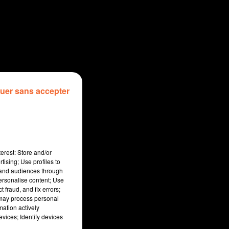
uer sans accepter
erest: Store and/or
tising; Use profiles to
tand audiences through
personalise content; Use
 fraud, and fix errors;
 may process personal
mation actively
vices; Identify devices