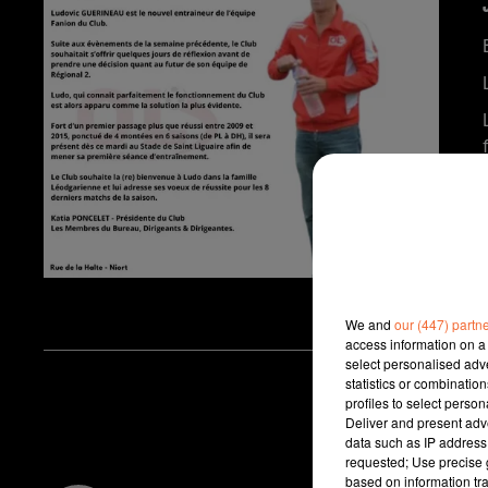
We and
our (447) partn
access information on a 
select personalised ad
statistics or combinatio
profiles to select person
Deliver and present adv
data such as IP address 
requested; Use precise g
based on information tra