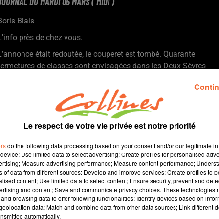
JOURNAL DU MARDI 05 MARS ( MIDI )
Boris Blais
L'info près de chez vous.
L’annonce était redoutée, le couperet est tombé. Quarante
fermetures de classes sont envisagées dans les Deux-Sèvres
pour la rentrée 2024.
Contin
L'inscription dans la constitution de " La liberté garantie à la
femme d'avoir recours à l’IVG ". Réaction de Nathalie Lanzi la
première secrétaire fédérale du parti socialiste des Deux-Sèvres.
Un guide papier pour ouvrir la visite du musée de Mauléon à un
Le respect de votre vie privée est notre priorité
public encore plus large… Un projet sur lequel travaille
ers
do the following data processing based on your consent and/or our legitimate int
l’agglomération du bocage bressuirais.
device; Use limited data to select advertising; Create profiles for personalised adver
Hugo Hay attendu cet AP au collège Notre Dame de Bressuire.
vertising; Measure advertising performance; Measure content performance; Unders
L'athlète bocain évoquera son parcours, et ses expériences en
ns of data from different sources; Develop and improve services; Create profiles to 
alised content; Use limited data to select content; Ensure security, prevent and detect
cette année 2024 si particulière.
ertising and content; Save and communicate privacy choices. These technologies
En football, Saint Liguaire a trouvé son nouvel entraineur :
and browsing data to offer following functionalities: Identify devices based on infor
Ludovic Guérineau ( photo ).
eolocation data; Match and combine data from other data sources; Link different de
nsmitted automatically.