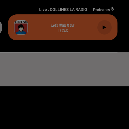
Live :
COLLINES LA RADIO
Podcasts
Let's Work It Out
TEXAS