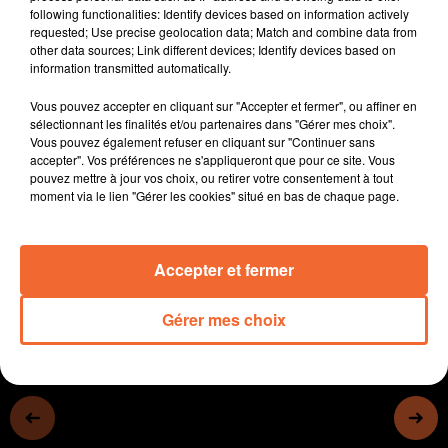
following functionalities: Identify devices based on information actively
photo ).
requested; Use precise geolocation data; Match and combine data from
Bientôt la retraite pour Patrick Pavageau. Le directeur
other data sources; Link different devices; Identify devices based on
de la MFR de Moncoutant peut se féliciter de travail
information transmitted automatically.
effectué.
Vous pouvez accepter en cliquant sur "Accepter et fermer", ou affiner en
La 22ème édition de l'Artjoyette cette fin de semaine et
sélectionnant les finalités et/ou partenaires dans "Gérer mes choix".
week-end à Luché-Thouarsais. Le festival allie toujours
Vous pouvez également refuser en cliquant sur "Continuer sans
art et humour.
accepter". Vos préférences ne s'appliqueront que pour ce site. Vous
pouvez mettre à jour vos choix, ou retirer votre consentement à tout
Les joueurs de palet ont rendez-vous samedi à
moment via le lien "Gérer les cookies" situé en bas de chaque page.
Mauléon pour la coupe des Deux-Sèvres en individuel.
0:00
13 min 40 sec
Accepter et fermer
Gérer mes choix