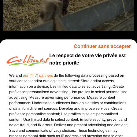
Continuer sans accepter
Le respect de votre vie privée est
notre priorité
Infos
We and
our (447) partners
do the following data processing based on
4 juin 2024 - 13 min 40 sec
your consent and/or our legitimate interest: Store and/or access
information on a device; Use limited data to select advertising; Create
JOURNAL DU MARDI 04 JUIN ( MIDI )
profiles for personalised advertising; Use profiles to select personalised
advertising; Measure advertising performance; Measure content
Patrice Bémanangy
performance; Understand audiences through statistics or combinations
of data from different sources; Develop and improve services; Create
L'info près de chez vous
profiles to personalise content; Use profiles to select personalised
content; Use limited data to select content; Ensure security, prevent and
En matière agricole, le foncier est rare et convoité. C'est
detect fraud, and fix errors; Deliver and present advertising and content;
pourquoi la Safer doit trancher ce qui a été le cas en
Save and communicate privacy choices. These technologies may
faveur de Marion Billaud à Saint Amand sur Sèvre (
process personal data such as IP address and browsing data to offer