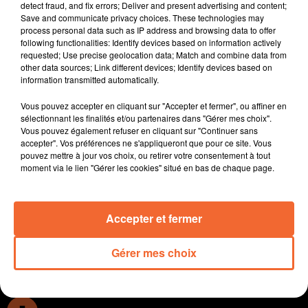
detect fraud, and fix errors; Deliver and present advertising and content;
Après Chauray, L'adapei 79 a crée un 2e Esat de
Save and communicate privacy choices. These technologies may
transition de Chiché inauguré en fin de semaine
process personal data such as IP address and browsing data to offer
following functionalities: Identify devices based on information actively
dernière ( photo ).
requested; Use precise geolocation data; Match and combine data from
Inauguration des nouveaux locaux du Civam du Haut
other data sources; Link different devices; Identify devices based on
Bocage samedi dernier à Mauléon.
information transmitted automatically.
Eric Tolédano et Olivier Nakache au Fauteuil Rouge de
Vous pouvez accepter en cliquant sur "Accepter et fermer", ou affiner en
Bressuire demain. Les deux réalisateurs présenteront
sélectionnant les finalités et/ou partenaires dans "Gérer mes choix".
leur dernier long métrage en avant première " Une
Vous pouvez également refuser en cliquant sur "Continuer sans
année difficile ".
accepter". Vos préférences ne s'appliqueront que pour ce site. Vous
pouvez mettre à jour vos choix, ou retirer votre consentement à tout
Ce mois d'octobre est synonyme de sensibilisation au
moment via le lien "Gérer les cookies" situé en bas de chaque page.
cancer du sein. L'association " Les Seins'Glées " vous
invite à deux rendez-vous cette fin de semaine et week-
end à Moncoutant sur Sèvre.
Accepter et fermer
0:00
12 min 20 sec
Gérer mes choix