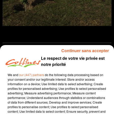
Continuer sans accepter
Infos
Le respect de votre vie privée est
notre priorité
3 octobre 2023 - 12 min 20 sec
JOURNAL DU MARDI 03 OCTOBRE ( MIDI )
We and
our (447) partners
do the following data processing based on
your consent and/or our legitimate interest: Store and/or access
Patrice Bémanangy
information on a device; Use limited data to select advertising; Create
profiles for personalised advertising; Use profiles to select personalised
L'info près de chez vous.
advertising; Measure advertising performance; Measure content
performance; Understand audiences through statistics or combinations
Une nouvelle passerelle à Magné dans le marais
of data from different sources; Develop and improve services; Create
poitevin. Le conseil départemental y investi plus de 2
profiles to personalise content; Use profiles to select personalised
content; Use limited data to select content; Ensure security, prevent and
Millions d'euros.