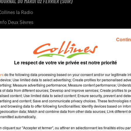
JOURNAL DU MARDI 02 FEVRIER (SOIR)
Collines la Radio
Info Deux Sèvres
Présenté par Patrice Bémanangy.
Contin
La communauté d'agglo de Niort a voté son budget hier. Cette
année, près de 40 Millions d'euros seront consacrés à
l'investissement.
Le respect de votre vie privée est notre priorité
La ville de Bressuire a elle débattu de ses orientations
budgétaires avec là aussi des investissements conséquents.
ers
do the following data processing based on your consent and/or our legitimate int
A Thouars, deux nouveaux chantiers vont être lancés en
device; Use limited data to select advertising; Create profiles for personalised adver
parallèle des trois majeurs actuellement en cours.
vertising; Measure advertising performance; Measure content performance; Unders
ns of data from different sources; Develop and improve services; Create profiles to 
Les Chamois jouent au Paris FC ce soir avec l'espoir de se
alised content; Use limited data to select content; Ensure security, prevent and detect
relancer.
ertising and content; Save and communicate privacy choices. These technologies
and browsing data to offer following functionalities: Identify devices based on infor
eolocation data; Match and combine data from other data sources; Link different de
0
nsmitted automatically.
cliquant sur "Accepter et fermer", ou affiner en sélectionnant les finalités et/ou pa