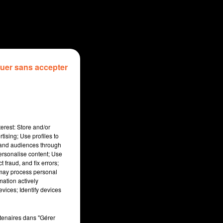
uer sans accepter
erest: Store and/or
tising; Use profiles to
tand audiences through
personalise content; Use
 fraud, and fix errors;
 may process personal
mation actively
vices; Identify devices
:00
rtenaires dans "Gérer