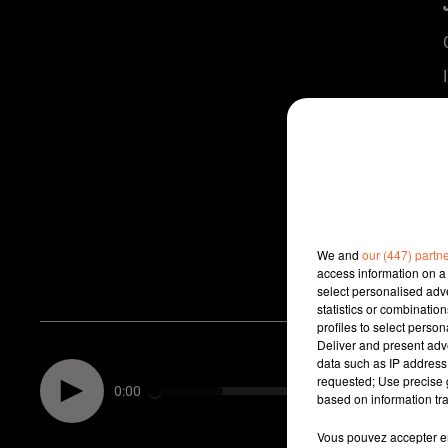
We and
our (447) partn
access information on a 
select personalised ad
statistics or combinatio
profiles to select person
Deliver and present adv
data such as IP address 
requested; Use precise g
0:00
based on information tra
Vous pouvez accepter en 