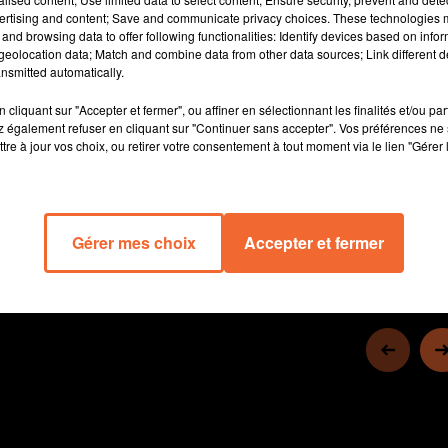
élèves ont utilisé des moyens de transport durables.
ertising and content; Save and communicate privacy choices. These technologies
and browsing data to offer following functionalities: Identify devices based on infor
Le Rallye de la Vaubaillou a réuni 150 participants à Nueil-les-
eolocation data; Match and combine data from other data sources; Link different de
nsmitted automatically.
Aubiers malgré la pluie. Chevaux, VTT et marcheurs ont
parcouru jusqu’à 30 km dans une ambiance conviviale (photo).
cliquant sur "Accepter et fermer", ou affiner en sélectionnant les finalités et/ou pa
 également refuser en cliquant sur "Continuer sans accepter". Vos préférences ne 
tre à jour vos choix, ou retirer votre consentement à tout moment via le lien "Gérer 
10 min 50 
Gérer mes choix
Accepter et fermer