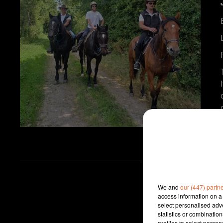
We and
our (447) partn
access information on a 
select personalised ad
statistics or combinatio
profiles to select person