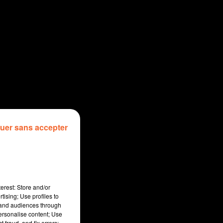
uer sans accepter
erest: Store and/or
tising; Use profiles to
tand audiences through
personalise content; Use
 fraud, and fix errors;