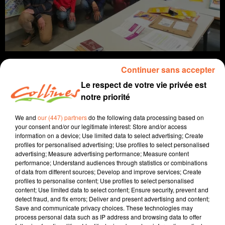
Continuer sans accepter
Le respect de votre vie privée est
notre priorité
info
We and
our (447) partners
do the following data processing based on
3 novembre 2025 - 12 min 21 sec
your consent and/or our legitimate interest: Store and/or access
information on a device; Use limited data to select advertising; Create
JOURNAL DU LUNDI 3 NOVEMBRE (SOIR)
profiles for personalised advertising; Use profiles to select personalised
advertising; Measure advertising performance; Measure content
Fabien Gazeau
performance; Understand audiences through statistics or combinations
of data from different sources; Develop and improve services; Create
L'info près de chez vous
profiles to personalise content; Use profiles to select personalised
content; Use limited data to select content; Ensure security, prevent and
Présenté par Fabien Gazeau
detect fraud, and fix errors; Deliver and present advertising and content;
Save and communicate privacy choices. These technologies may
- Journée de mobilisation des retraités ce jeudi,
process personal data such as IP address and browsing data to offer
remontés contre le projet de loi de finances. Un