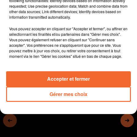
following functionalities: Identify devices based on information actively
rassemblement est prévu à Niort
requested; Use precise geolocation data; Match and combine data from
other data sources; Link different devices; Identify devices based on
- A Thouars, les navettes gratuites du TBus sont
information transmitted automatically.
lancées depuis ce lundi
- Novembre c'est le mois de l'agriculture biologique, 6
Vous pouvez accepter en cliquant sur "Accepter et fermer", ou affiner en
RDV seront proposés en Deux-Sèvres
sélectionnant les finalités et/ou partenaires dans "Gérer mes choix".
Vous pouvez également refuser en cliquant sur "Continuer sans
- Le 25e Festival des solidarités lancé samedi à
accepter". Vos préférences ne s'appliqueront que pour ce site. Vous
Bressuire avec 12 collectifs ou associations qui
pouvez mettre à jour vos choix, ou retirer votre consentement à tout
unissent leurs forces sur le Bocage
moment via le lien "Gérer les cookies" situé en bas de chaque page.
0:00
12 min 21 sec
Accepter et fermer
Gérer mes choix