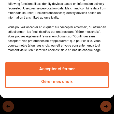
following functionalities: Identify devices based on information actively
besoins des usagers
requested; Use precise geolocation data; Match and combine data from
- Faune Deux-Sèvres est un nouveau site internet qui
other data sources; Link different devices; Identify devices based on
remplace Nature 79 pour partager ses observations de
information transmitted automatically.
la faune.
Vous pouvez accepter en cliquant sur "Accepter et fermer", ou affiner en
- La coordination Nord Deux-Sèvres du Téléthon
sélectionnant les finalités et/ou partenaires dans "Gérer mes choix".
organise une soirée de remerciements vendredi à
Vous pouvez également refuser en cliquant sur "Continuer sans
Combrand.
accepter". Vos préférences ne s'appliqueront que pour ce site. Vous
pouvez mettre à jour vos choix, ou retirer votre consentement à tout
- La salle Hespérida de Louzy espère une belle année
moment via le lien "Gérer les cookies" situé en bas de chaque page.
2025...
0:00
13 min 45 sec
Accepter et fermer
Gérer mes choix