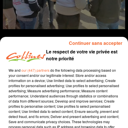
Continuer sans accepter
Le respect de votre vie privée est
notre priorité
info
We and
our (447) partners
do the following data processing based on
3 mars 2025 - 13 min 45 sec
your consent and/or our legitimate interest: Store and/or access
information on a device; Use limited data to select advertising; Create
JOURNAL DU LUNDI 3 MARS (SOIR)
profiles for personalised advertising; Use profiles to select personalised
advertising; Measure advertising performance; Measure content
Fabien Gazeau
performance; Understand audiences through statistics or combinations
of data from different sources; Develop and improve services; Create
L'info près de chez vous
profiles to personalise content; Use profiles to select personalised
content; Use limited data to select content; Ensure security, prevent and
Présenté par Fabien Gazeau
detect fraud, and fix errors; Deliver and present advertising and content;
- La CGT du CHNDS a lancé un préavis de grève illimité
Save and communicate privacy choices. These technologies may
pour obtenir des moyens suffisants pour répondre aux
process personal data such as IP address and browsing data to offer