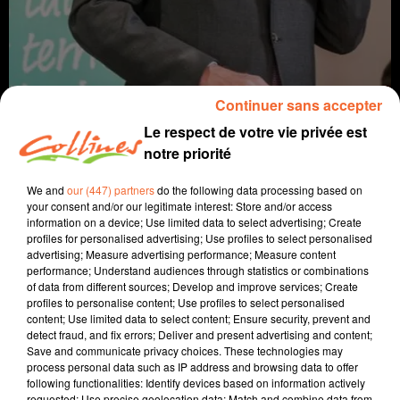
Continuer sans accepter
Le respect de votre vie privée est
notre priorité
Infos
We and
our (447) partners
do the following data processing based on
your consent and/or our legitimate interest: Store and/or access
information on a device; Use limited data to select advertising; Create
28 juin 2021 - 16 min 18 sec
profiles for personalised advertising; Use profiles to select personalised
JOURNAL DU LUNDI 28 JUIN ( MIDI )
advertising; Measure advertising performance; Measure content
performance; Understand audiences through statistics or combinations
of data from different sources; Develop and improve services; Create
Patrice Bémanangy
profiles to personalise content; Use profiles to select personalised
content; Use limited data to select content; Ensure security, prevent and
L'info près de chez vous.
detect fraud, and fix errors; Deliver and present advertising and content;
La liste d'Alain Rousset président sortant de Nouvelle
Save and communicate privacy choices. These technologies may
process personal data such as IP address and browsing data to offer
Aquitaine largement réélue.
following functionalities: Identify devices based on information actively
requested; Use precise geolocation data; Match and combine data from