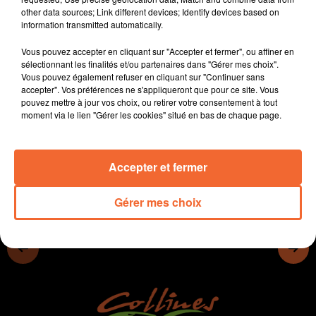
En deux-sèvres, la majorité sortante remporte 11 des
other data sources; Link different devices; Identify devices based on
17 cantons.
information transmitted automatically.
L'UDAF 79 a fait face l'an passé à une explosion des
Vous pouvez accepter en cliquant sur "Accepter et fermer", ou affiner en
violences intra-familiales.
sélectionnant les finalités et/ou partenaires dans "Gérer mes choix".
Vous pouvez également refuser en cliquant sur "Continuer sans
A Bressuire, des travaux sont engagés dans et aux
accepter". Vos préférences ne s'appliqueront que pour ce site. Vous
abords du Dolo boulevard de la rivière.
pouvez mettre à jour vos choix, ou retirer votre consentement à tout
moment via le lien "Gérer les cookies" situé en bas de chaque page.
0:00
16 min 18 sec
Accepter et fermer
Gérer mes choix