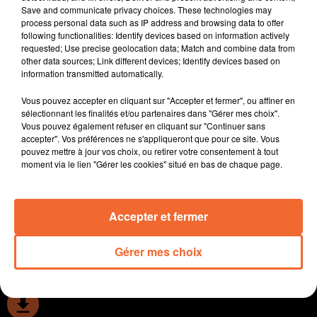
Save and communicate privacy choices. These technologies may
contribution et elle n'est vraiment pas favorable.
process personal data such as IP address and browsing data to offer
C’est un bel évènement qui se prépare à La Petite-
following functionalities: Identify devices based on information actively
Boissière : une balade contée à travers les chemins
requested; Use precise geolocation data; Match and combine data from
other data sources; Link different devices; Identify devices based on
creux le 10 mai pour célébrer les 200 ans des pivardias
information transmitted automatically.
du nom des habitants selon la légende ( photo ).
La compagnie bordelaise " Tango Nomade " en
Vous pouvez accepter en cliquant sur "Accepter et fermer", ou affiner en
spectacle pour le moins original en juillet prochain à
sélectionnant les finalités et/ou partenaires dans "Gérer mes choix".
Vous pouvez également refuser en cliquant sur "Continuer sans
Bressuire dans le cadre du FAR ( Festival des Arts de la
accepter". Vos préférences ne s'appliqueront que pour ce site. Vous
Rue ).
pouvez mettre à jour vos choix, ou retirer votre consentement à tout
Sébastien Cuvier l'entraineur du FC Nueillaubiers se
moment via le lien "Gérer les cookies" situé en bas de chaque page.
veut ambitieux pour le club ... mais les dirigeants vont-
ils pouvoir suivre ? C'est toute la question.
Accepter et fermer
0:00
12 min 56 sec
Gérer mes choix