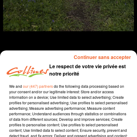
Continuer sans accepter
Infos
Le respect de votre vie privée est
notre priorité
28 avril 2025 - 12 min 56 sec
We and
our (447) partners
do the following data processing based on
JOURNAL DU LUNDI 28 AVRIL ( SOIR )
your consent and/or our legitimate interest: Store and/or access
information on a device; Use limited data to select advertising; Create
Patrice Bémanangy
profiles for personalised advertising; Use profiles to select personalised
advertising; Measure advertising performance; Measure content
L'info près de chez vous
performance; Understand audiences through statistics or combinations
of data from different sources; Develop and improve services; Create
Dernier jour de l'enquête publique ce lundi au sujet de
profiles to personalise content; Use profiles to select personalised
l'extension de l'élevage Pramp'Oeufs à Pamproux. La
content; Use limited data to select content; Ensure security, prevent and
Confédération Paysanne y a déposé cet après-midi sa
detect fraud, and fix errors; Deliver and present advertising and content;