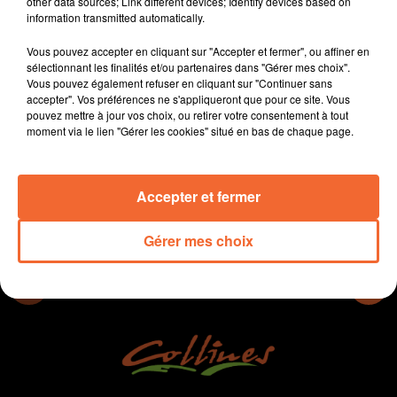
other data sources; Link different devices; Identify devices based on
- Une impressionnante vague rose hier matin à Cerizay
information transmitted automatically.
- 8.000 visiteurs hier sur la 32e édition des Puces
Vous pouvez accepter en cliquant sur "Accepter et fermer", ou affiner en
motos à Bocapole (photo)
sélectionnant les finalités et/ou partenaires dans "Gérer mes choix".
- Enfin, l'actualité sportive, en football, il n'y aura pas de
Vous pouvez également refuser en cliquant sur "Continuer sans
club deux-sévrien au 7e tour de la coupe de France
accepter". Vos préférences ne s'appliqueront que pour ce site. Vous
pouvez mettre à jour vos choix, ou retirer votre consentement à tout
moment via le lien "Gérer les cookies" situé en bas de chaque page.
0:00
13 min 50 sec
Accepter et fermer
Gérer mes choix