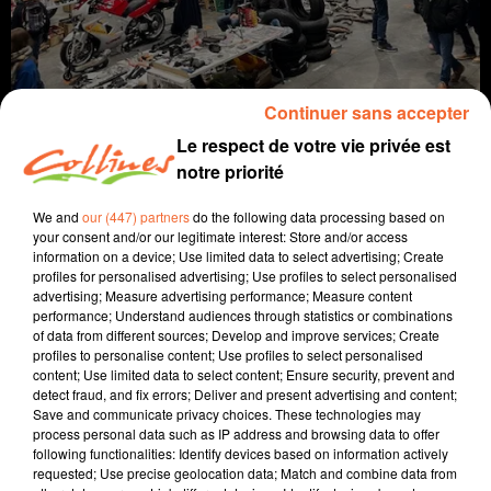
Continuer sans accepter
Le respect de votre vie privée est
notre priorité
We and
our (447) partners
do the following data processing based on
info
your consent and/or our legitimate interest: Store and/or access
information on a device; Use limited data to select advertising; Create
27 octobre 2025 - 13 min 50 sec
profiles for personalised advertising; Use profiles to select personalised
advertising; Measure advertising performance; Measure content
JOURNAL DU LUNDI 27 OCTOBRE (MIDI)
performance; Understand audiences through statistics or combinations
of data from different sources; Develop and improve services; Create
Fabien Gazeau
profiles to personalise content; Use profiles to select personalised
content; Use limited data to select content; Ensure security, prevent and
L'info près de chez vous
detect fraud, and fix errors; Deliver and present advertising and content;
Save and communicate privacy choices. These technologies may
Présenté par Fabien Gazeau
process personal data such as IP address and browsing data to offer
following functionalities: Identify devices based on information actively
- Après les faits divers, nous verrons que la CCI
requested; Use precise geolocation data; Match and combine data from
s'inquiète devant le projet de loi de finances 2026.