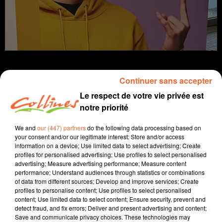
Continuer sans accepter
Le respect de votre vie privée est
Infos
notre priorité
27 janvier 2025 - 15 min 15 sec
We and
our (447) partners
do the following data processing based on
your consent and/or our legitimate interest: Store and/or access
JOURNAL DU LUNDI 27 JANVIER ( MIDI )
information on a device; Use limited data to select advertising; Create
profiles for personalised advertising; Use profiles to select personalised
Patrice Bémanangy
advertising; Measure advertising performance; Measure content
performance; Understand audiences through statistics or combinations
L'info près de chez vous
of data from different sources; Develop and improve services; Create
profiles to personalise content; Use profiles to select personalised
Première inspection de la compagnie de Bressuire la
content; Use limited data to select content; Ensure security, prevent and
semaine dernière pour le patron des gendarmes deux-
detect fraud, and fix errors; Deliver and present advertising and content;
Save and communicate privacy choices. These technologies may
sévriens ... l'occasion pour les militaires locaux de