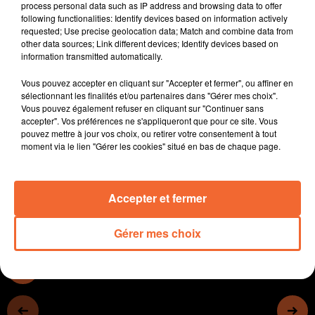
process personal data such as IP address and browsing data to offer
rappeler leur manque de moyens.
following functionalities: Identify devices based on information actively
Le COFEM samedi dernier à Bocapole Bressuire. Cette
requested; Use precise geolocation data; Match and combine data from
other data sources; Link different devices; Identify devices based on
17ème édition a été choisie pour officiellement lancer "
information transmitted automatically.
La Boussole des Jeunes ( photo ).
Les voeux du maire de Nueil-les-Aubiers en fin de
Vous pouvez accepter en cliquant sur "Accepter et fermer", ou affiner en
semaine dernière ... cérémonie dans un contexe
sélectionnant les finalités et/ou partenaires dans "Gérer mes choix".
Vous pouvez également refuser en cliquant sur "Continuer sans
compliqué tant au niveau national qu'international
accepter". Vos préférences ne s'appliqueront que pour ce site. Vous
pour Serge Bouju.
pouvez mettre à jour vos choix, ou retirer votre consentement à tout
Retour sur le week-end sportif avec les résultats à
moment via le lien "Gérer les cookies" situé en bas de chaque page.
retenir de nos principales équpes.
Accepter et fermer
0:00
15 min 15 sec
Gérer mes choix