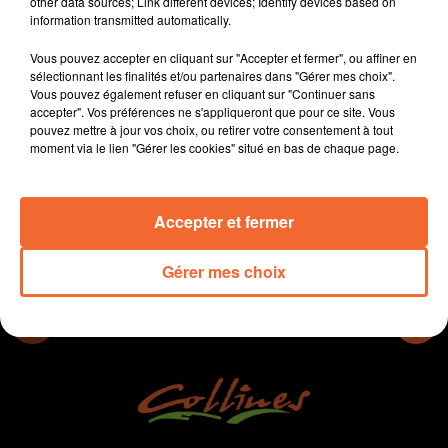
other data sources; Link different devices; Identify devices based on
testent un dispositif pour consulter un médecin à
information transmitted automatically.
distance.
Vous pouvez accepter en cliquant sur "Accepter et fermer", ou affiner en
- Les ateliers du Bocage clôturent actuellement
sélectionnant les finalités et/ou partenaires dans "Gérer mes choix".
l'opération smartphones suspendus.
Vous pouvez également refuser en cliquant sur "Continuer sans
- L'actualité sportive...
accepter". Vos préférences ne s'appliqueront que pour ce site. Vous
pouvez mettre à jour vos choix, ou retirer votre consentement à tout
moment via le lien "Gérer les cookies" situé en bas de chaque page.
0:00
12 min 12 sec
Accepter et fermer
Gérer mes choix