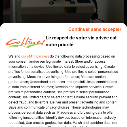
Continuer sans accepter
Le respect de votre vie privée est
notre priorité
We and
our (447) partners
do the following data processing based on
info
your consent and/or our legitimate interest: Store and/or access
information on a device; Use limited data to select advertising; Create
26 février 2024 - 12 min 12 sec
profiles for personalised advertising; Use profiles to select personalised
advertising; Measure advertising performance; Measure content
JOURNAL DU LUNDI 26 FÉVRIER (MIDI)
performance; Understand audiences through statistics or combinations
of data from different sources; Develop and improve services; Create
Fabien Gazeau
profiles to personalise content; Use profiles to select personalised
content; Use limited data to select content; Ensure security, prevent and
L'info près de chez vous
detect fraud, and fix errors; Deliver and present advertising and content;
Save and communicate privacy choices. These technologies may
Présenté par Fabien Gazeau
process personal data such as IP address and browsing data to offer
following functionalities: Identify devices based on information actively
- Un début de salon de l'Agriculture perturbé
requested; Use precise geolocation data; Match and combine data from
- Des communes (Chiché et Clessé notamment)