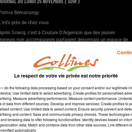
JOURNAL DU LUNDI 25 NOVEMBRE ( SOIR )
Patrice Bémanangy
L'info près de chez vous
Après Sciecq, c’est à Couture D’Argenson que des jeunes
mineurs non accompagnés partagent désormais un espace de
vie avec des personnes âgées.
Contin
Le 9ième forum de la mobilité européenne et internationale se
tiendra ce mercredi et jeudi à la Cité de la Jeunesse et des
métiers de Bressuire
Les premières affiches du futur festival de Poupet dévoilées ce
Le respect de votre vie privée est notre priorité
midi ... une fois de plus, c'est du lourd avec Robert Plant, le 10
ers
do the following data processing based on your consent and/or our legitimate int
juillet, et DJ Snake, le 16 juillet.
device; Use limited data to select advertising; Create profiles for personalised adver
" La Grande Ourse " pièce écrite par Penda Diouf un des
vertising; Measure advertising performance; Measure content performance; Unders
dramaturges qui comptent sur la scène française sera donnée
ns of data from different sources; Develop and improve services; Create profiles to 
alised content; Use limited data to select content; Ensure security, prevent and detect
ce jeudi à Bressuire.
ertising and content; Save and communicate privacy choices. These technologies
Le période s'y prête : la crêche animée de Bressuire est à
and browsing data to offer following functionalities: Identify devices based on infor
découvir ou redécouvrir en cette fin d'année ( photo ).
eolocation data; Match and combine data from other data sources; Link different de
nsmitted automatically.