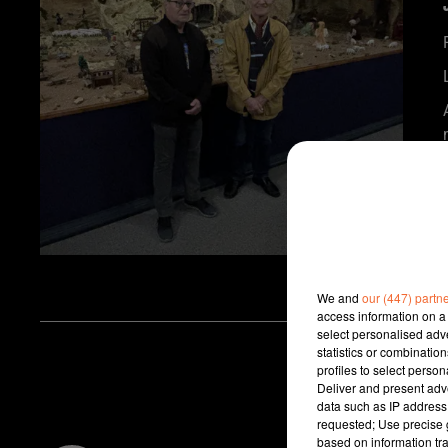
We and
our (447) partn
access information on a 
select personalised ad
statistics or combinatio
profiles to select person
Deliver and present adv
data such as IP address 
requested; Use precise g
based on information tra