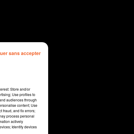
uer sans accepter
erest: Store and/or
tising; Use profiles to
tand audiences through
personalise content; Use
 fraud, and fix errors;
 may process personal
mation actively
vices; Identify devices