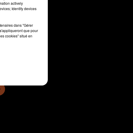
mation actively
vices; Identify devices
rtenaires dans "Gérer
s'appliqueront que pour
les cookies" situé en
sec