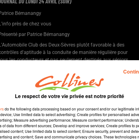
JOURNAL DU LUNDI 24 AVRIL (SOIR)
Patrice Bémanangy
L'info près de chez vous
Présenté par Patrice Bémanangy
L'Automobile Club des Deux-Sèvres plutôt favorable à des
contrôles d'aptitude à la conduite de manière régulière pour
tous les conducteurs et pas seulement destinés aux séniors
après l'accident de ce week-end à Berck-sur-Mer.
Contin
Le cheptel charolais en deux-sèvres ne résiste pas à la tendance
générale. Il est en diminution, c'est notamment ce qui resort de
la récente Assemblée Générale.
Le respect de votre vie privée est notre priorité
L'association " Appui et Vous " organise toute une série
d'actions autour de la Grand-Parentalité en mai et juin à Chiché
ers
do the following data processing based on your consent and/or our legitimate int
entre conférence et ateliers ( photo ).
device; Use limited data to select advertising; Create profiles for personalised adver
Le comité départemental handisport prépare son 8e raid Handi-
vertising; Measure advertising performance; Measure content performance; Unders
ns of data from different sources; Develop and improve services; Create profiles to 
Valide les 29 et 30 avril.
alised content; Use limited data to select content; Ensure security, prevent and detect
Pour la 1ère fois, il aura lieu en nord deux-sèvres, à Pescalis
ertising and content; Save and communicate privacy choices. These technologies