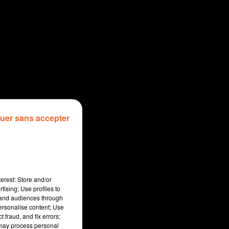
uer sans accepter
erest: Store and/or
tising; Use profiles to
tand audiences through
personalise content; Use
 fraud, and fix errors;
 may process personal