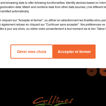
précisemment.
and browsing data to offer following functionalities: Identify devices based on infor
eolocation data; Match and combine data from other data sources; Link different de
Un jeune homme de Rorthais en Australie pour se perfectionner
nsmitted automatically.
dans son métier qui est aussi une passion à savoir arboriste
grimpeur.
cliquant sur "Accepter et fermer", ou affiner en sélectionnant les finalités et/ou pa
 également refuser en cliquant sur "Continuer sans accepter". Vos préférences ne 
tre à jour vos choix, ou retirer votre consentement à tout moment via le lien "Gérer 
15 min 10 
Gérer mes choix
Accepter et fermer