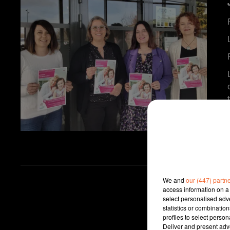
We and
our (447) partn
access information on a 
select personalised ad
statistics or combinatio
profiles to select person
Deliver and present adv