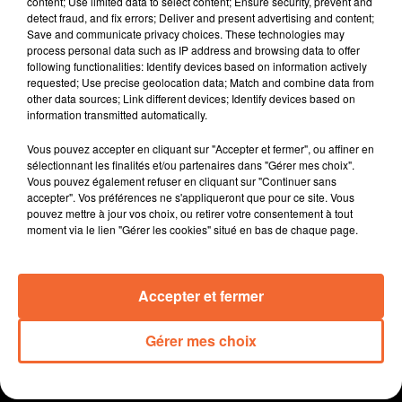
content; Use limited data to select content; Ensure security, prevent and
collectivités.
detect fraud, and fix errors; Deliver and present advertising and content;
Save and communicate privacy choices. These technologies may
L'entreprise Go Plast basée à Rorthais célébrait la
process personal data such as IP address and browsing data to offer
semaine dernière ses 35 ans avec la fièreté de s'être
following functionalities: Identify devices based on information actively
sortie d'un redressement judiciaire.
requested; Use precise geolocation data; Match and combine data from
other data sources; Link different devices; Identify devices based on
L’hôtellerie St Jean, véritable intitution thouarsaise
information transmitted automatically.
fermera définitivement ses portes ce vendredi mais un
autre projet verra le jour sous l'impulsion d'un des
Vous pouvez accepter en cliquant sur "Accepter et fermer", ou affiner en
patrons.L'association BoGaJe a été dissoute jeudi
sélectionnant les finalités et/ou partenaires dans "Gérer mes choix".
Vous pouvez également refuser en cliquant sur "Continuer sans
dernier au terme d'une ultime assemblée générale avec
accepter". Vos préférences ne s'appliqueront que pour ce site. Vous
le sentiment du devoir accompli.
pouvez mettre à jour vos choix, ou retirer votre consentement à tout
" Sortez c'est l'été ", un dépliant en 3 volets recto-verso
moment via le lien "Gérer les cookies" situé en bas de chaque page.
vient de paraitre pour ne rien rater de ce qui va se
passer durant la saison estivale à Bressuire et ses
Accepter et fermer
communes déléguées.
Gérer mes choix
0:00
11 min 57 sec