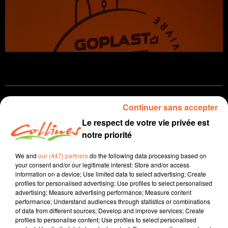
Infos
Continuer sans accepter
Le respect de votre vie privée est
23 juin 2025 - 11 min 57 sec
notre priorité
JOURNAL DU LUNDI 23 JUIN ( MIDI )
We and
our (447) partners
do the following data processing based on
Patrice Bémanangy
your consent and/or our legitimate interest: Store and/or access
information on a device; Use limited data to select advertising; Create
L'info près de chez vous
profiles for personalised advertising; Use profiles to select personalised
advertising; Measure advertising performance; Measure content
A un an des élections municipales, les maires deux-
performance; Understand audiences through statistics or combinations
of data from different sources; Develop and improve services; Create
sévriens se sont retrouvés jeudi dernier à Saint-
profiles to personalise content; Use profiles to select personalised
Maixent-l’Ecole pour le congrès départemental des