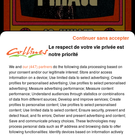
Continuer sans accepter
Le respect de votre vie privée est
notre priorité
info
We and
our (447) partners
do the following data processing based on
your consent and/or our legitimate interest: Store and/or access
23 février 2026 - 12 min 40 sec
information on a device; Use limited data to select advertising; Create
profiles for personalised advertising; Use profiles to select personalised
JOURNAL DU LUNDI 23 FÉVRIER (MIDI)
advertising; Measure advertising performance; Measure content
performance; Understand audiences through statistics or combinations
Fabien Gazeau
of data from different sources; Develop and improve services; Create
profiles to personalise content; Use profiles to select personalised
L'info près de chez vous
content; Use limited data to select content; Ensure security, prevent and
detect fraud, and fix errors; Deliver and present advertising and content;
Présenté par Fabien Gazeau
Save and communicate privacy choices. These technologies may
- C'est à Bocapole que nous passons ce début de
process personal data such as IP address and browsing data to offer
journal, avec un événement à venir, la soirée Prestige
following functionalities: Identify devices based on information actively
du CJD le 5 mars et un retour sur la soirée anniversaire