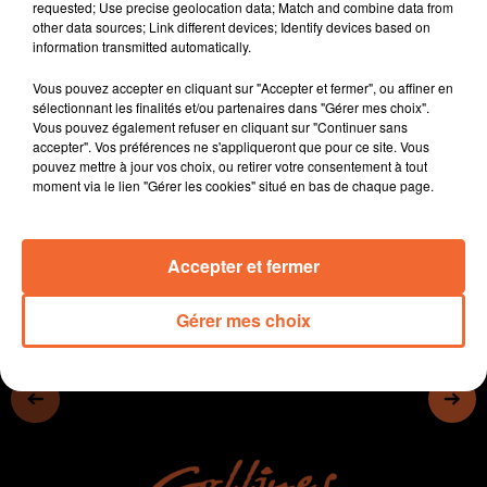
requested; Use precise geolocation data; Match and combine data from
des 20 ans, très réussie avec Suzanne
other data sources; Link different devices; Identify devices based on
- Le festival Melting Potes a annoncé sa tête d'affiche
information transmitted automatically.
pour la 6e édition les 17 et 18 juillet. Coeur de pirate se
produira sur la scène au Chateau de Bressuire
Vous pouvez accepter en cliquant sur "Accepter et fermer", ou affiner en
- Cécile Pivot est annoncée à Thouars ce mercredi pour
sélectionnant les finalités et/ou partenaires dans "Gérer mes choix".
une rencontre littéraire.
Vous pouvez également refuser en cliquant sur "Continuer sans
- L'actualité sportive
accepter". Vos préférences ne s'appliqueront que pour ce site. Vous
pouvez mettre à jour vos choix, ou retirer votre consentement à tout
moment via le lien "Gérer les cookies" situé en bas de chaque page.
0:00
12 min 40 sec
Accepter et fermer
Gérer mes choix