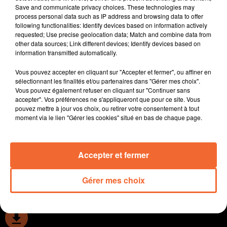
Save and communicate privacy choices. These technologies may
des entreprises.
process personal data such as IP address and browsing data to offer
La route a encore tué ce week-end dans les Deux-
following functionalities: Identify devices based on information actively
Sèvres. Une collision frontale samedi après-midi entre
requested; Use precise geolocation data; Match and combine data from
other data sources; Link different devices; Identify devices based on
Niort et Parthenay a feit 3 morts.
information transmitted automatically.
Les gendarmes sur les routes avec des contrôles
renforcés en cette période de fêtes de fin d’année.
Vous pouvez accepter en cliquant sur "Accepter et fermer", ou affiner en
Alkéna : c'est le nom du Centre Régional de Tennis à
sélectionnant les finalités et/ou partenaires dans "Gérer mes choix".
Vous pouvez également refuser en cliquant sur "Continuer sans
Bressuire . Une nouvelle étape dans la transformation
accepter". Vos préférences ne s'appliqueront que pour ce site. Vous
du centre qui sera inaugurée en juin.
pouvez mettre à jour vos choix, ou retirer votre consentement à tout
Football : régionale 1, Bressuire s’est incliné devant
moment via le lien "Gérer les cookies" situé en bas de chaque page.
Périgny. Ce week-end c’était aussi la 36ème Corrida de
Courlay avec un millier de participants ( photo ).
Accepter et fermer
0:00
11 min 51 sec
Gérer mes choix