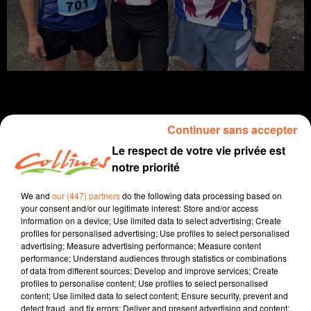
Continuer sans accepter
Infos
Le respect de votre vie privée est
notre priorité
23 décembre 2024 - 11 min 51 sec
We and
our (447) partners
do the following data processing based on
JOURNAL DU LUNDI 23 DECEMBRE ( MIDI )
your consent and/or our legitimate interest: Store and/or access
information on a device; Use limited data to select advertising; Create
Boris Blais
profiles for personalised advertising; Use profiles to select personalised
advertising; Measure advertising performance; Measure content
L'info près de chez vous
performance; Understand audiences through statistics or combinations
of data from different sources; Develop and improve services; Create
Changement de commission pour Jean-Marie Fiévet :
profiles to personalise content; Use profiles to select personalised
le député deux-sévrien se dit fier des travaux qu’il a pu
content; Use limited data to select content; Ensure security, prevent and
mener pour le verdissement des flottes automobiles
detect fraud, and fix errors; Deliver and present advertising and content;