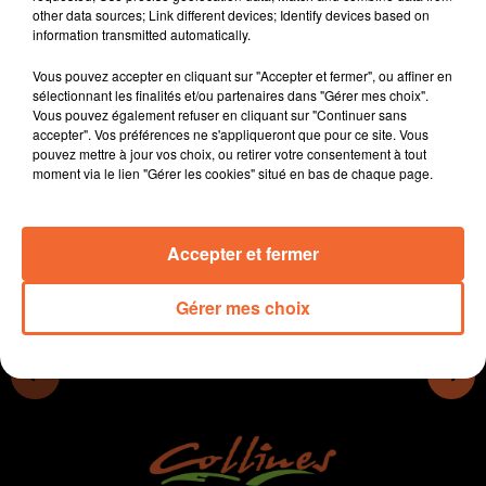
other data sources; Link different devices; Identify devices based on
communauté de communes confirme les engagements
information transmitted automatically.
de sa campagne.
En Nouvelle Aquitaine, l'aplication Terra Aventura a
Vous pouvez accepter en cliquant sur "Accepter et fermer", ou affiner en
connu cet été une très forte hausse de ses utisateurs.
sélectionnant les finalités et/ou partenaires dans "Gérer mes choix".
Vous pouvez également refuser en cliquant sur "Continuer sans
Le Tour Poitou-Charentes cycliste débute demain avec
accepter". Vos préférences ne s'appliqueront que pour ce site. Vous
une première arrivée à Parthenay.
pouvez mettre à jour vos choix, ou retirer votre consentement à tout
moment via le lien "Gérer les cookies" situé en bas de chaque page.
0:00
13 min 28 sec
Accepter et fermer
Gérer mes choix