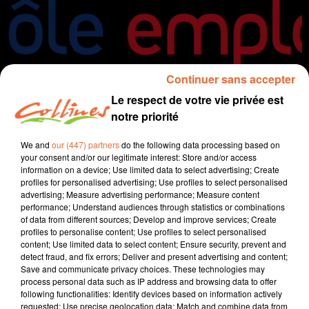
Continuer sans accepter
Le respect de votre vie privée est
notre priorité
Infos
We and
our (447) partners
do the following data processing based on
your consent and/or our legitimate interest: Store and/or access
information on a device; Use limited data to select advertising; Create
23 août 2021 - 13 min 28 sec
profiles for personalised advertising; Use profiles to select personalised
advertising; Measure advertising performance; Measure content
JOURNAL DU LUNDI 23 AOUT ( MIDI )
performance; Understand audiences through statistics or combinations
of data from different sources; Develop and improve services; Create
Patrice Bémanangy
profiles to personalise content; Use profiles to select personalised
content; Use limited data to select content; Ensure security, prevent and
L'info près de chez vous.
detect fraud, and fix errors; Deliver and present advertising and content;
Save and communicate privacy choices. These technologies may
350 offres d'emploi sont à pourvoir à Pôle Emploi
process personal data such as IP address and browsing data to offer
Bressuire.
following functionalities: Identify devices based on information actively
Bernard Paineau maire de Thouars et président de la
requested; Use precise geolocation data; Match and combine data from