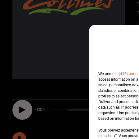
We and
our (447) partn
access information on a 
select personalised ad
statistics or combinatio
profiles to select person
Deliver and present adv
data such as IP address 
0:00
requested; Use precise g
based on information tra
Vous pouvez accepter en 
mes choix". Vous pouvez