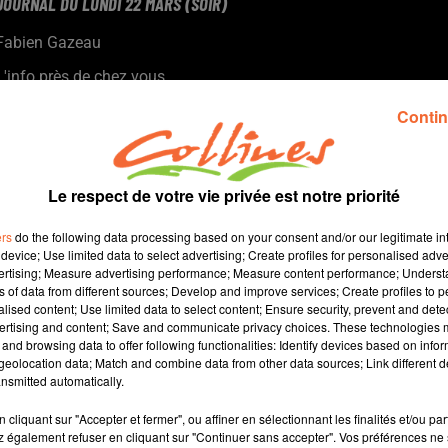
JOURNAL DU LUNDI 22 MARS (SOIR)
Fabien Gazeau
L'info près de chez vous
Présenté par Fabien Gazeau
Contin
Le respect de votre vie privée est notre priorité
ers
do the following data processing based on your consent and/or our legitimate int
device; Use limited data to select advertising; Create profiles for personalised adver
vertising; Measure advertising performance; Measure content performance; Unders
ns of data from different sources; Develop and improve services; Create profiles to 
alised content; Use limited data to select content; Ensure security, prevent and detect
ertising and content; Save and communicate privacy choices. These technologies
and browsing data to offer following functionalities: Identify devices based on infor
15 min 11 
eolocation data; Match and combine data from other data sources; Link different de
nsmitted automatically.
cliquant sur "Accepter et fermer", ou affiner en sélectionnant les finalités et/ou pa
 également refuser en cliquant sur "Continuer sans accepter". Vos préférences ne 