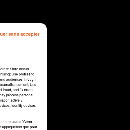
uer sans accepter
erest: Store and/or
tising; Use profiles to
tand audiences through
personalise content; Use
 fraud, and fix errors;
 may process personal
mation actively
sec
vices; Identify devices
rtenaires dans "Gérer
s'appliqueront que pour