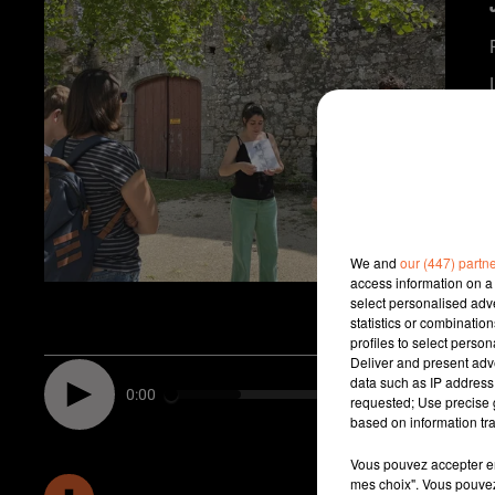
We and
our (447) partn
access information on a 
select personalised ad
statistics or combinatio
profiles to select person
Deliver and present adv
data such as IP address 
0:00
requested; Use precise g
based on information tra
Vous pouvez accepter en 
mes choix". Vous pouvez