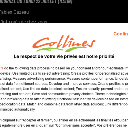
JOURNAL DU LUNDI 22 JUILLET (MATIN)
Fabien Gazeau
L'info près de chez vous
Présenté par Fabien Gazeau
Contin
- Le mouvement anti-bassines a réuni des milliers de personnes
à Melle
- On s'intéresse dans cette édition à Ambiance PLV, entreprise
Le respect de votre vie privée est notre priorité
bressuiraise.
- L'office de tourisme du Bocage bressuirais propose des visites
ers
do the following data processing based on your consent and/or our legitimate int
sensorielles (photo)
device; Use limited data to select advertising; Create profiles for personalised adver
vertising; Measure advertising performance; Measure content performance; Unders
- Le mystérieux héritage, un spectacle vivant autour de l'Abbaye
ns of data from different sources; Develop and improve services; Create profiles to 
de Beauchêne de Cerizay en août
alised content; Use limited data to select content; Ensure security, prevent and detect
ertising and content; Save and communicate privacy choices. These technologies
and browsing data to offer following functionalities: Identify devices based on infor
10 min 50 
eolocation data; Match and combine data from other data sources; Link different de
nsmitted automatically.
cliquant sur "Accepter et fermer", ou affiner en sélectionnant les finalités et/ou pa
 également refuser en cliquant sur "Continuer sans accepter". Vos préférences ne 