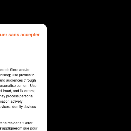
uer sans accepter
erest: Store and/or
tising; Use profiles to
tand audiences through
personalise content; Use
 fraud, and fix errors;
 may process personal
mation actively
sec
vices; Identify devices
rtenaires dans "Gérer
s'appliqueront que pour