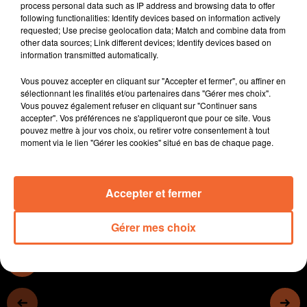
process personal data such as IP address and browsing data to offer
Des chauffeurs routiers filtrent depuis ce matin les
following functionalities: Identify devices based on information actively
véhicules à La Crêche pour protester contre la hausse
requested; Use precise geolocation data; Match and combine data from
other data sources; Link different devices; Identify devices based on
des carburants.
information transmitted automatically.
Les logements sociaux rue des carrossiers à Cerizay
inaugurés en fin de semaine dernière ( photo ).
Vous pouvez accepter en cliquant sur "Accepter et fermer", ou affiner en
Actuellement un véhicule cartographie les différents
sélectionnant les finalités et/ou partenaires dans "Gérer mes choix".
Vous pouvez également refuser en cliquant sur "Continuer sans
réseaux souterrains du Thouarsais.
accepter". Vos préférences ne s'appliqueront que pour ce site. Vous
Une convention de disponibilité signée entre le SDIS
pouvez mettre à jour vos choix, ou retirer votre consentement à tout
79, la jeune pompier volontaire Marie Durand et son
moment via le lien "Gérer les cookies" situé en bas de chaque page.
employeur le Smile Club.
Accepter et fermer
0:00
18 min 10 sec
Gérer mes choix