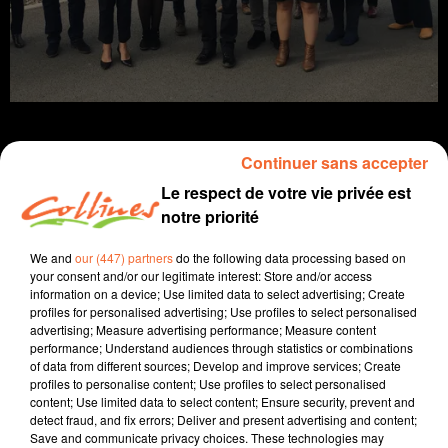
Continuer sans accepter
Le respect de votre vie privée est
Infos
notre priorité
21 mars 2022 - 18 min 10 sec
We and
our (447) partners
do the following data processing based on
your consent and/or our legitimate interest: Store and/or access
JOURNAL DU LUNDI 21 MARS ( MIDI )
information on a device; Use limited data to select advertising; Create
profiles for personalised advertising; Use profiles to select personalised
Patrice Bémanangy
advertising; Measure advertising performance; Measure content
performance; Understand audiences through statistics or combinations
L'onf près de chez vous.
of data from different sources; Develop and improve services; Create
profiles to personalise content; Use profiles to select personalised
Les réactions se multiplient après la découverte en fin
content; Use limited data to select content; Ensure security, prevent and
de semaine dernière d'un appareil de surveillance
detect fraud, and fix errors; Deliver and present advertising and content;
Save and communicate privacy choices. These technologies may
visant le père du porte-parole de Bassines Non Merci.