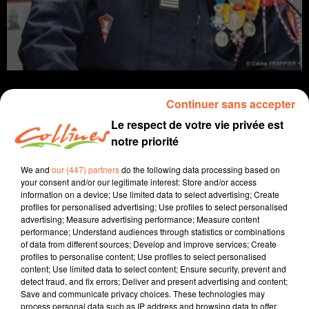
Continuer sans accepter
Le respect de votre vie privée est
notre priorité
Infos
We and
our (447) partners
do the following data processing based on
20 juin 2022 - 13 min 59 sec
your consent and/or our legitimate interest: Store and/or access
information on a device; Use limited data to select advertising; Create
JOURNAL DU LUNDI 20 JUIN ( MIDI )
profiles for personalised advertising; Use profiles to select personalised
advertising; Measure advertising performance; Measure content
Patrice Bémanagy
performance; Understand audiences through statistics or combinations
of data from different sources; Develop and improve services; Create
L'info près de chez vous.
profiles to personalise content; Use profiles to select personalised
content; Use limited data to select content; Ensure security, prevent and
Le patron des pompiers deux-sévriens, le Colonel
detect fraud, and fix errors; Deliver and present advertising and content;
Pascal Moine ( photo ) a perdu la vie dans un accident
Save and communicate privacy choices. These technologies may
de paramoteur samedi soir près de Niort.
process personal data such as IP address and browsing data to offer