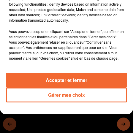
following functionalities: Identify devices based on information actively
Deux candidats de la majorité présidentielle et une de
requested; Use precise geolocation data; Match and combine data from
la NUPES ont été élus hier pour siéger à l'Assemblée
other data sources; Link different devices; Identify devices based on
Nationale.
information transmitted automatically.
La conseilère municipale mauléonaise de la minorité
Vous pouvez accepter en cliquant sur "Accepter et fermer", ou affiner en
Isabelle Brousseau a décidé de demissionner de son
sélectionnant les finalités et/ou partenaires dans "Gérer mes choix".
mandat.
Vous pouvez également refuser en cliquant sur "Continuer sans
Les remparts du chateau de Mauléon en cours de
accepter". Vos préférences ne s'appliqueront que pour ce site. Vous
pouvez mettre à jour vos choix, ou retirer votre consentement à tout
consolidaton. Objectif : sécuriter l'existant mais aussi
moment via le lien "Gérer les cookies" situé en bas de chaque page.
offrir à terme un nouveau parcours touristique.
0:00
13 min 59 sec
Accepter et fermer
Gérer mes choix