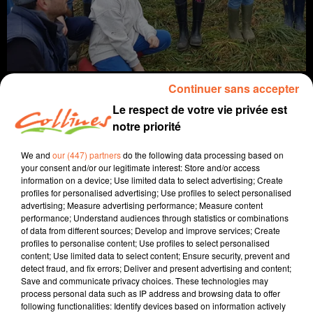
Continuer sans accepter
Le respect de votre vie privée est
notre priorité
info
We and
our (447) partners
do the following data processing based on
your consent and/or our legitimate interest: Store and/or access
19 février 2024 - 14 min 39 sec
information on a device; Use limited data to select advertising; Create
profiles for personalised advertising; Use profiles to select personalised
JOURNAL DU LUNDI 19 FÉVRIER (SOIR)
advertising; Measure advertising performance; Measure content
performance; Understand audiences through statistics or combinations
Fabien Gazeau
of data from different sources; Develop and improve services; Create
profiles to personalise content; Use profiles to select personalised
L'info près de chez vous
content; Use limited data to select content; Ensure security, prevent and
detect fraud, and fix errors; Deliver and present advertising and content;
Présenté par Fabien Gazeau
Save and communicate privacy choices. These technologies may
- Disparition d'Erwan : Sa famille qui a remué ciel et
process personal data such as IP address and browsing data to offer
following functionalities: Identify devices based on information actively
terre pour trouver le moindre indice choqué par la