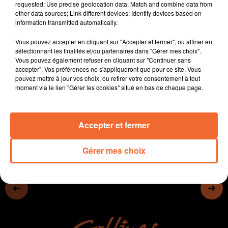
requested; Use precise geolocation data; Match and combine data from
réouverture prochaine de la discothèque.
other data sources; Link different devices; Identify devices based on
- La communauté du Thouarsais a débattu de ses
information transmitted automatically.
orientations budgétaires
Vous pouvez accepter en cliquant sur "Accepter et fermer", ou affiner en
- Reportage ensuite à la Chapelle St Laurent sur une
sélectionnant les finalités et/ou partenaires dans "Gérer mes choix".
plantation de haies
Vous pouvez également refuser en cliquant sur "Continuer sans
- Les musées de l'Agglo2B sont ouverts pendant les
accepter". Vos préférences ne s'appliqueront que pour ce site. Vous
pouvez mettre à jour vos choix, ou retirer votre consentement à tout
vacances...
moment via le lien "Gérer les cookies" situé en bas de chaque page.
0:00
14 min 39 sec
Accepter et fermer
Gérer mes choix