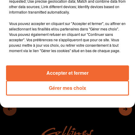
à la crise
requested; Use precise geolocation data; Match and combine data from
other data sources; Link different devices; Identify devices based on
Prochainement un atelier de menuiserie flambant neuf
information transmitted automatically.
pour Emmaüs Prahecq
Vous pouvez accepter en cliquant sur "Accepter et fermer", ou affiner en
Les chamois niortais en Corse pour se refaire une
sélectionnant les finalités et/ou partenaires dans "Gérer mes choix".
Vous pouvez également refuser en cliquant sur "Continuer sans
beauté
accepter". Vos préférences ne s'appliqueront que pour ce site. Vous
pouvez mettre à jour vos choix, ou retirer votre consentement à tout
moment via le lien "Gérer les cookies" situé en bas de chaque page.
0:00
0:00
Accepter et fermer
Gérer mes choix