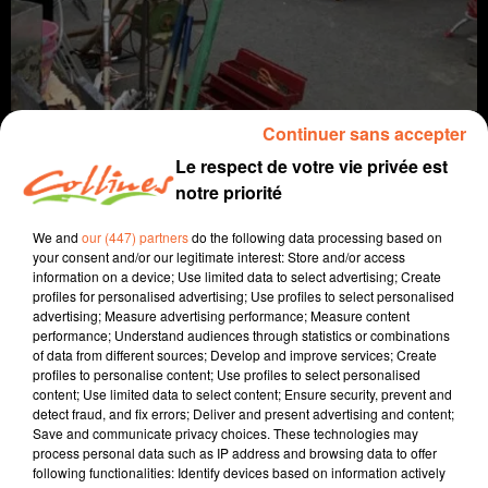
Continuer sans accepter
Le respect de votre vie privée est
notre priorité
infos
We and
our (447) partners
do the following data processing based on
your consent and/or our legitimate interest: Store and/or access
17 avril 2021
information on a device; Use limited data to select advertising; Create
profiles for personalised advertising; Use profiles to select personalised
JOURNAL DU SAMEDI 17 AVRIL (MATIN)
advertising; Measure advertising performance; Measure content
performance; Understand audiences through statistics or combinations
Fabien Gazeau
of data from different sources; Develop and improve services; Create
profiles to personalise content; Use profiles to select personalised
L'info près de chez vous
content; Use limited data to select content; Ensure security, prevent and
detect fraud, and fix errors; Deliver and present advertising and content;
Présenté par Fabien Gazeau
Save and communicate privacy choices. These technologies may
process personal data such as IP address and browsing data to offer
Des restaurateurs niortais s'organisent pour faire face
following functionalities: Identify devices based on information actively