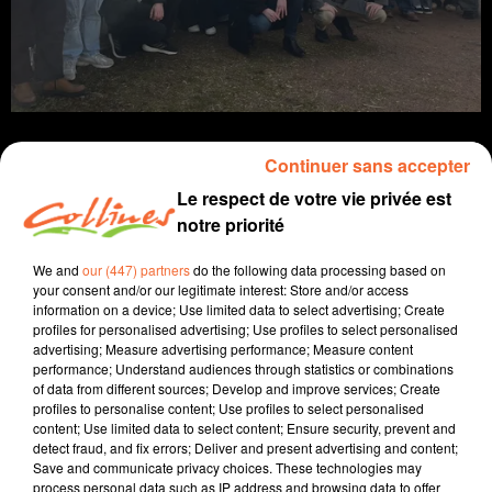
Continuer sans accepter
Le respect de votre vie privée est
notre priorité
info
We and
our (447) partners
do the following data processing based on
17 mars 2025 - 13 min 44 sec
your consent and/or our legitimate interest: Store and/or access
information on a device; Use limited data to select advertising; Create
JOURNAL DU LUNDI 17 MARS (SOIR)
profiles for personalised advertising; Use profiles to select personalised
advertising; Measure advertising performance; Measure content
Fabien Gazeau
performance; Understand audiences through statistics or combinations
of data from different sources; Develop and improve services; Create
L'info près de chez vous
profiles to personalise content; Use profiles to select personalised
content; Use limited data to select content; Ensure security, prevent and
Présenté par Fabien Gazeau
detect fraud, and fix errors; Deliver and present advertising and content;
- La Région Nouvelle-Aquitaine est réuni en plénière
Save and communicate privacy choices. These technologies may
aujourd'hui, les oreilles de l'Etat ont sifflé sur Natura
process personal data such as IP address and browsing data to offer