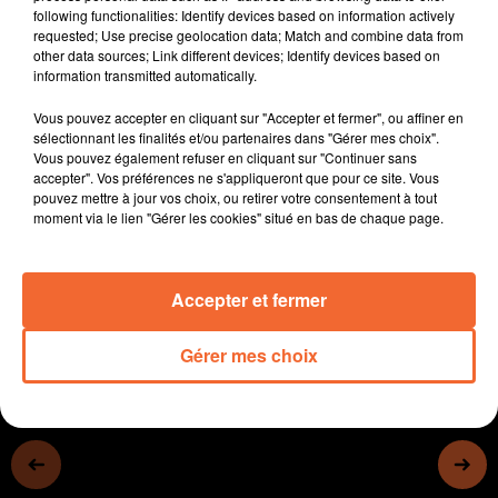
following functionalities: Identify devices based on information actively
2000
requested; Use precise geolocation data; Match and combine data from
- A Thouars, le projet de rénovation de l'immeuble
other data sources; Link different devices; Identify devices based on
Saugé est mal embarqué...
information transmitted automatically.
- Les chutes de cuir de l'entreprise Peauceros ne vont
Vous pouvez accepter en cliquant sur "Accepter et fermer", ou affiner en
plus à la poubelle grâce à l'ingéniosité du fils de Luc
sélectionnant les finalités et/ou partenaires dans "Gérer mes choix".
Ligner.
Vous pouvez également refuser en cliquant sur "Continuer sans
- Des lycéens de St Jo à Bressuire ont participé à une
accepter". Vos préférences ne s'appliqueront que pour ce site. Vous
pouvez mettre à jour vos choix, ou retirer votre consentement à tout
création musicale ces dernières semaines avec le duo
moment via le lien "Gérer les cookies" situé en bas de chaque page.
Double Françoise (photo)
0:00
13 min 44 sec
Accepter et fermer
Gérer mes choix