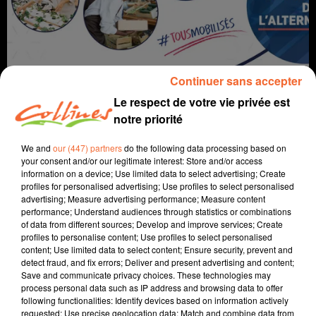
Continuer sans accepter
Le respect de votre vie privée est
notre priorité
Infos
We and
our (447) partners
do the following data processing based on
your consent and/or our legitimate interest: Store and/or access
information on a device; Use limited data to select advertising; Create
16 mai 2022 - 16 min 24 sec
profiles for personalised advertising; Use profiles to select personalised
advertising; Measure advertising performance; Measure content
JOURNAL DU LUNDI 16 MAI ( MIDI )
performance; Understand audiences through statistics or combinations
of data from different sources; Develop and improve services; Create
Patrice Bémanangy
profiles to personalise content; Use profiles to select personalised
content; Use limited data to select content; Ensure security, prevent and
L'info près de chez vous.
detect fraud, and fix errors; Deliver and present advertising and content;
Save and communicate privacy choices. These technologies may
Ce Mercredi, la Cité de la Jeunesse et des Métiers de
process personal data such as IP address and browsing data to offer
Bressuire acceuillera un job dating uniquement
following functionalities: Identify devices based on information actively
consacré à l'apprentissage et l'alternance ( photo ).
requested; Use precise geolocation data; Match and combine data from