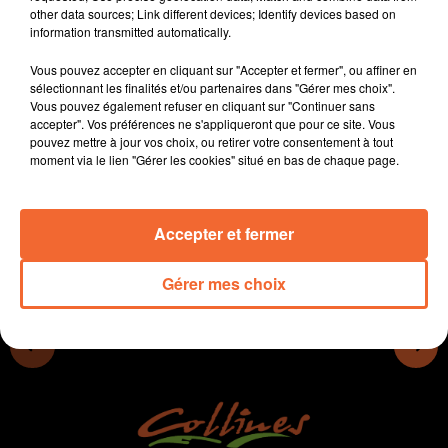
other data sources; Link different devices; Identify devices based on
Les thouarsais invités à apporter leurs idées pour le
information transmitted automatically.
réaménagement des places Lavault-Flandres-
Dunkerque.
Vous pouvez accepter en cliquant sur "Accepter et fermer", ou affiner en
La 7ème rencontre des Aînés en Chanson ce mercredi
sélectionnant les finalités et/ou partenaires dans "Gérer mes choix".
Vous pouvez également refuser en cliquant sur "Continuer sans
et jeudi à Bocapole.
accepter". Vos préférences ne s'appliqueront que pour ce site. Vous
Toute l'actualité sportive du week-end avec réactions.
pouvez mettre à jour vos choix, ou retirer votre consentement à tout
moment via le lien "Gérer les cookies" situé en bas de chaque page.
0:00
16 min 24 sec
Accepter et fermer
Gérer mes choix