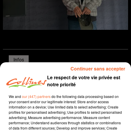
Infos
Continuer sans accepter
15 juin 2026 - 14 min 12 sec
Le respect de votre vie privée est
JOURNAL DU LUNDI 15 JUIN ( SOIR )
notre priorité
PatriceBémanangy
We and
our (447) partners
do the following data processing based on
your consent and/or our legitimate interest: Store and/or access
L'info près de chez vous
information on a device; Use limited data to select advertising; Create
profiles for personalised advertising; Use profiles to select personalised
Les épreuves écrites du baccalauréat lancées ce lundi
advertising; Measure advertising performance; Measure content
avec la philosophie ... souvent redoutée.
performance; Understand audiences through statistics or combinations
of data from different sources; Develop and improve services; Create
Retour sur cet incendie qui a frappé le centre technique