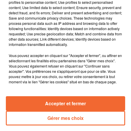
profiles to personalise content; Use profiles to select personalised
municipal de Bressuire dans la nuit de samedi à
content; Use limited data to select content; Ensure security, prevent and
dimanche.
detect fraud, and fix errors; Deliver and present advertising and content;
Save and communicate privacy choices. These technologies may
Les élus du Conseil régional réunis en plénière à
process personal data such as IP address and browsing data to offer
Bordeaux en ce début de semaine avec notamment au
following functionalities: Identify devices based on information actively
menu le vote du budget supplémentaire dans un
requested; Use precise geolocation data; Match and combine data from
other data sources; Link different devices; Identify devices based on
contexte difficile.
information transmitted automatically.
Une future exposition en cours de préparation au
Centre Socio Culturel de Mauléon. Avec humour et sur
Vous pouvez accepter en cliquant sur "Accepter et fermer", ou affiner en
un ton décalé, elle aborde l'importance du dépistage du
sélectionnant les finalités et/ou partenaires dans "Gérer mes choix".
Vous pouvez également refuser en cliquant sur "Continuer sans
cancer du sein.
accepter". Vos préférences ne s'appliqueront que pour ce site. Vous
Le Largeassien Fabien Brusson représentera la France
pouvez mettre à jour vos choix, ou retirer votre consentement à tout
lors des mondiaux d'Hyrox en Suède du 18 au 21 juin (
moment via le lien "Gérer les cookies" situé en bas de chaque page.
photo ).
La finale de la coupe des deux Sèvres de futsal en fin
Accepter et fermer
de semaine dernière à Aiffres a cette fois tourné à
l'avantage d'Avenir 79.
Gérer mes choix
0:00
14 min 12 sec