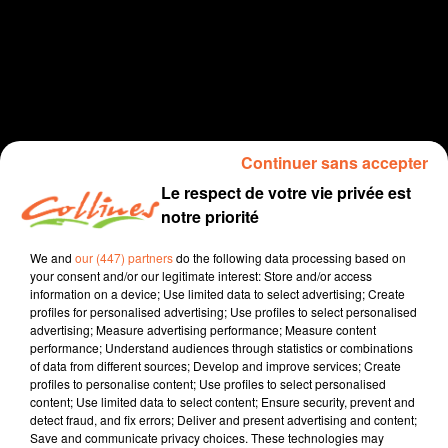
Continuer sans accepter
Le respect de votre vie privée est
Info Deux Sèvres
notre priorité
15 février 2021
We and
our (447) partners
do the following data processing based on
your consent and/or our legitimate interest: Store and/or access
JOURNAL DU LUNDI 15 FÉVRIER (MIDI)
information on a device; Use limited data to select advertising; Create
profiles for personalised advertising; Use profiles to select personalised
Collines la Radio
advertising; Measure advertising performance; Measure content
performance; Understand audiences through statistics or combinations
Info Deux Sèvres
of data from different sources; Develop and improve services; Create
profiles to personalise content; Use profiles to select personalised
Présenté par Fabien Gazeau
content; Use limited data to select content; Ensure security, prevent and
- Après 10 ans de bagarre judiciaire, les terminaux de
detect fraud, and fix errors; Deliver and present advertising and content;
Save and communicate privacy choices. These technologies may
cuisson devront fermer au moins 1 jour par semaine.