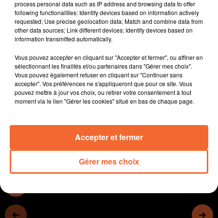
process personal data such as IP address and browsing data to offer
La fédération départementale des boulangers se dit
following functionalities: Identify devices based on information actively
satisfaite
requested; Use precise geolocation data; Match and combine data from
other data sources; Link different devices; Identify devices based on
- Attention aux fuites d'eau parfois silencieuses,
information transmitted automatically.
invisibles, elles peuvent générer d'importants cumuls
de pertes.
Vous pouvez accepter en cliquant sur "Accepter et fermer", ou affiner en
- La Ville de Cerizay envisage une extension de la
sélectionnant les finalités et/ou partenaires dans "Gérer mes choix".
Vous pouvez également refuser en cliquant sur "Continuer sans
maison de santé, mais c'est l'Agglo qui a la main dans
accepter". Vos préférences ne s'appliqueront que pour ce site. Vous
ce dossier.
pouvez mettre à jour vos choix, ou retirer votre consentement à tout
- Le Grand prix automobile historique de Bressuire
moment via le lien "Gérer les cookies" situé en bas de chaque page.
n'aura pas lieu en 2021...
Accepter et fermer
0:00
0:00
Gérer mes choix