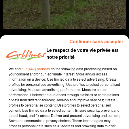
Continuer sans accepter
Le respect de votre vie privée est
notre priorité
infos
près de chez vous
We and
our (447) partners
do the following data processing based on
14 novembre 2022 - 12 min 4 sec
your consent and/or our legitimate interest: Store and/or access
information on a device; Use limited data to select advertising; Create
JOURNAL DU LUNDI 14 NOVEMBRE ( SOIR )
profiles for personalised advertising; Use profiles to select personalised
advertising; Measure advertising performance; Measure content
Fabien Gazeau
performance; Understand audiences through statistics or combinations
of data from different sources; Develop and improve services; Create
L'info près de chez vous
profiles to personalise content; Use profiles to select personalised
content; Use limited data to select content; Ensure security, prevent and
Présenté par Fabien Gazeau
detect fraud, and fix errors; Deliver and present advertising and content;
- Les opposants aux implantations d'éoliennes en
Save and communicate privacy choices. These technologies may
process personal data such as IP address and browsing data to offer
Deux-Sèvres seront reçus en Préfecture demain.