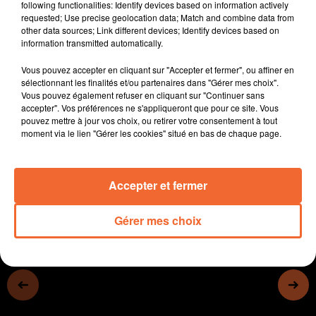
following functionalities: Identify devices based on information actively
- Dans le Marais poitevin, il y a de moins en moins de
requested; Use precise geolocation data; Match and combine data from
peupliers (photo)
other data sources; Link different devices; Identify devices based on
information transmitted automatically.
- Le bocage bressuirais mise sur les classes
découvertes qui font vivre le tourisme tout au long de
Vous pouvez accepter en cliquant sur "Accepter et fermer", ou affiner en
l'année.
sélectionnant les finalités et/ou partenaires dans "Gérer mes choix".
Vous pouvez également refuser en cliquant sur "Continuer sans
- L'équipe Pro A du tennis club de Bressuire dispute son
accepter". Vos préférences ne s'appliqueront que pour ce site. Vous
championnat à partir de samedi...
pouvez mettre à jour vos choix, ou retirer votre consentement à tout
moment via le lien "Gérer les cookies" situé en bas de chaque page.
0:00
12 min 4 sec
Accepter et fermer
Gérer mes choix