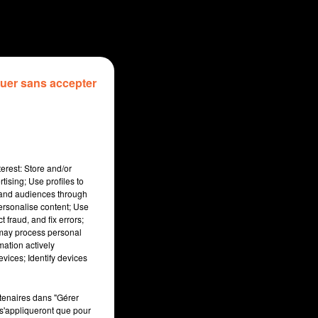
uer sans accepter
erest: Store and/or
tising; Use profiles to
tand audiences through
personalise content; Use
 fraud, and fix errors;
 may process personal
mation actively
sec
vices; Identify devices
rtenaires dans "Gérer
s'appliqueront que pour