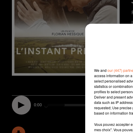
We and
our (447) partn
access information on a 
select personalised ad
statistics or combinatio
profiles to select person
Deliver and present adv
data such as IP address 
0:00
requested; Use precise g
based on information tra
Vous pouvez accepter en 
mes choix". Vous pouvez