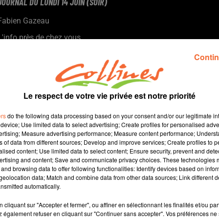
JOURNAL DU LUNDI 14 JUIN (SOIR)
Fabien Gazeau
L'info près de chez vous
Présenté par Fabien Gazeau
Contin
Des recrutements par centaine sur le secteur du grand-âge
L'agglo2B cherche des volontaires pour le défi zéro déchets
Le respect de votre vie privée est notre priorité
Florian Hessique au Fauteuil rouge pour la présentation de son
film (photo)
ers
do the following data processing based on your consent and/or our legitimate int
device; Use limited data to select advertising; Create profiles for personalised adver
vertising; Measure advertising performance; Measure content performance; Unders
ns of data from different sources; Develop and improve services; Create profiles to 
alised content; Use limited data to select content; Ensure security, prevent and detect
ertising and content; Save and communicate privacy choices. These technologies
and browsing data to offer following functionalities: Identify devices based on infor
11 min 28 
eolocation data; Match and combine data from other data sources; Link different de
nsmitted automatically.
cliquant sur "Accepter et fermer", ou affiner en sélectionnant les finalités et/ou pa
 également refuser en cliquant sur "Continuer sans accepter". Vos préférences ne 