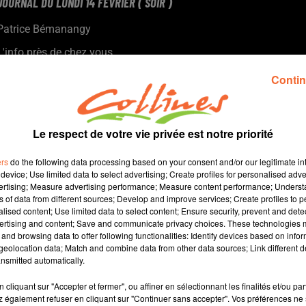
JOURNAL DU LUNDI 14 FEVRIER ( SOIR )
Patrice Bémanangy
L'info près de chez vous.
Renaud Lagrave vice-président de Nouvelle Aquitaine en charge
Contin
des mobilités dénoncent les nouvelles rêgles de SNCF Réseau
dans le financement de la ligne ferroviaire Saint-Varent -
Parthenay.
Le respect de votre vie privée est notre priorité
Journée d'action des agents de sécurité vendredi pour réclamer
plus de considérations.
ers
do the following data processing based on your consent and/or our legitimate int
Bressuire retenue dans le dispositif " Design Actif ".
device; Use limited data to select advertising; Create profiles for personalised adver
vertising; Measure advertising performance; Measure content performance; Unders
650 visiteurs hier au salon du disque à Bocapole Bressuire.
ns of data from different sources; Develop and improve services; Create profiles to 
alised content; Use limited data to select content; Ensure security, prevent and detect
ertising and content; Save and communicate privacy choices. These technologies
and browsing data to offer following functionalities: Identify devices based on infor
11 min 28 
eolocation data; Match and combine data from other data sources; Link different de
nsmitted automatically.
cliquant sur "Accepter et fermer", ou affiner en sélectionnant les finalités et/ou pa
 également refuser en cliquant sur "Continuer sans accepter". Vos préférences ne 