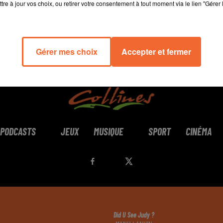
tre à jour vos choix, ou retirer votre consentement à tout moment via le lien "Gérer 
Gérer mes choix
Accepter et fermer
PODCASTS
JEUX
MUSIQUE
SPORT
CINÉMA
Did U See Judy ?