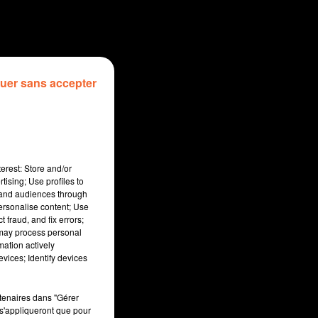
uer sans accepter
erest: Store and/or
tising; Use profiles to
tand audiences through
personalise content; Use
 fraud, and fix errors;
 may process personal
mation actively
sec
vices; Identify devices
rtenaires dans "Gérer
s'appliqueront que pour