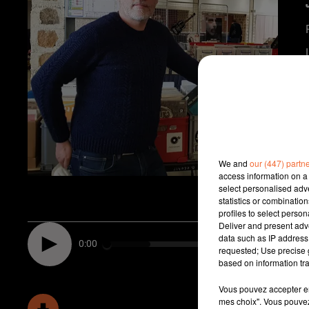
We and
our (447) partn
access information on a 
select personalised ad
statistics or combinatio
profiles to select person
Deliver and present adv
data such as IP address 
0:00
requested; Use precise g
based on information tra
Vous pouvez accepter en 
mes choix". Vous pouvez