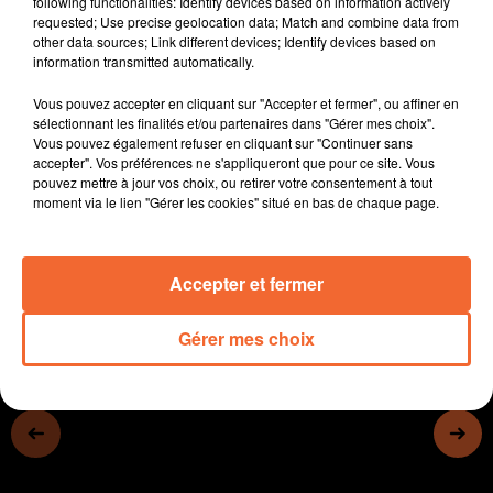
following functionalities: Identify devices based on information actively
urnes.
requested; Use precise geolocation data; Match and combine data from
other data sources; Link different devices; Identify devices based on
Le MEDEF79 et Pôle Emploi s'unissent pour aider les
information transmitted automatically.
entreprises à recruter.
A Thouars, les familles des déportés du camp de Dora
Vous pouvez accepter en cliquant sur "Accepter et fermer", ou affiner en
recevront demain leur livre hommage.
sélectionnant les finalités et/ou partenaires dans "Gérer mes choix".
Vous pouvez également refuser en cliquant sur "Continuer sans
A partir de ce vendredi et chaque fin de semaine, un
accepter". Vos préférences ne s'appliqueront que pour ce site. Vous
marché de producteurs s'installera dans le bourg de
pouvez mettre à jour vos choix, ou retirer votre consentement à tout
Moncoutant sur Sèvre.
moment via le lien "Gérer les cookies" situé en bas de chaque page.
0:00
16 min 22 sec
Accepter et fermer
Gérer mes choix