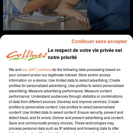
Continuer sans accepter
Le respect de votre vie privée est
notre priorité
infos
We and
our (447) partners
do the following data processing based on
13 septembre 2021 - 16 min 22 sec
your consent and/or our legitimate interest: Store and/or access
information on a device; Use limited data to select advertising; Create
JOURNAL DU LUNDI 13 SEPTEMBRE (SOIR)
profiles for personalised advertising; Use profiles to select personalised
advertising; Measure advertising performance; Measure content
Patrice Bémanangy
performance; Understand audiences through statistics or combinations
of data from different sources; Develop and improve services; Create
L'info près de chez vous
profiles to personalise content; Use profiles to select personalised
content; Use limited data to select content; Ensure security, prevent and
Le personnel soignant est dans leur grande majorité
detect fraud, and fix errors; Deliver and present advertising and content;
Save and communicate privacy choices. These technologies may
vacciné.
process personal data such as IP address and browsing data to offer
Les électeurs de Boismé vont devoir retourner aux