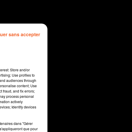
uer sans accepter
erest: Store and/or
tising; Use profiles to
tand audiences through
personalise content; Use
 fraud, and fix errors;
 may process personal
mation actively
sec
vices; Identify devices
rtenaires dans "Gérer
s'appliqueront que pour