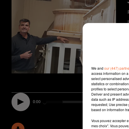
We and
our (447) partn
access information on a 
select personalised ad
statistics or combinatio
profiles to select person
Deliver and present adv
data such as IP address 
0:00
requested; Use precise g
based on information tra
Vous pouvez accepter en 
mes choix". Vous pouvez