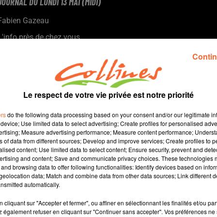
JOURNAL DU LUNDI 13 MAI (MIDI)
Fabien Gazeau
L'info près de chez vous
Présenté par Fabien Gazeau
Contin
- Le réseau bienvenue à la ferme a labellisé de nouvelles
exploitations, dont une à la Forêt-sur-Sèvre (photo)
- Le Fauteuil rouge de Bressuire accueille un tournage de film
Le respect de votre vie privée est notre priorité
- Les belles escapades du 13 mai au 22 juin sur le bocage
bressuirais
ers
do the following data processing based on your consent and/or our legitimate int
- Enfin l'actualité sportive de ce lundi...
device; Use limited data to select advertising; Create profiles for personalised adver
vertising; Measure advertising performance; Measure content performance; Unders
ns of data from different sources; Develop and improve services; Create profiles to 
alised content; Use limited data to select content; Ensure security, prevent and detect
ertising and content; Save and communicate privacy choices. These technologies
and browsing data to offer following functionalities: Identify devices based on infor
12 min 30 
eolocation data; Match and combine data from other data sources; Link different de
nsmitted automatically.
cliquant sur "Accepter et fermer", ou affiner en sélectionnant les finalités et/ou pa
 également refuser en cliquant sur "Continuer sans accepter". Vos préférences ne 