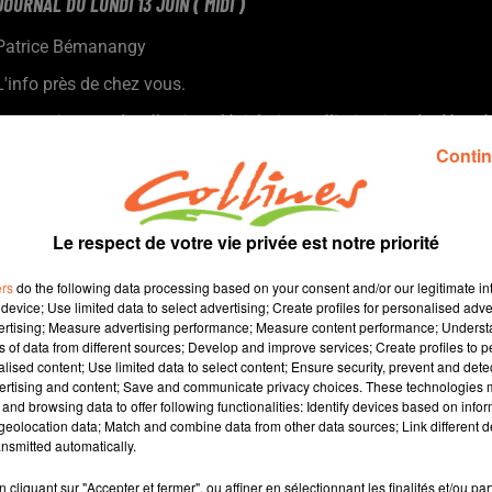
JOURNAL DU LUNDI 13 JUIN ( MIDI )
Patrice Bémanangy
L'info près de chez vous.
Le premier tour des élections législatives : élimination du député
sortant Guillaume Chiche dans la première circonscription deux-
Contin
sévrienne.
Dans les deux autres circonscriptions, un duel oppoera les
candidats le NUPES à ceux de la majorité présidentielle
Le respect de votre vie privée est notre priorité
Véritable succès populaire pour les Highland Games ce week-
end au Château de Bressuire.
ers
do the following data processing based on your consent and/or our legitimate int
L'Entente Beaulieu-Breuil a remporté la finale de la coupe
device; Use limited data to select advertising; Create profiles for personalised adver
vertising; Measure advertising performance; Measure content performance; Unders
Saboureau de football.
ns of data from different sources; Develop and improve services; Create profiles to 
Basket, Thouars a décroché la coupe des deux-sèvres chez les
alised content; Use limited data to select content; Ensure security, prevent and detect
séniors garçons, Bressuire chez les filles.
ertising and content; Save and communicate privacy choices. These technologies
and browsing data to offer following functionalities: Identify devices based on infor
eolocation data; Match and combine data from other data sources; Link different de
15 min 29 
nsmitted automatically.
cliquant sur "Accepter et fermer", ou affiner en sélectionnant les finalités et/ou pa