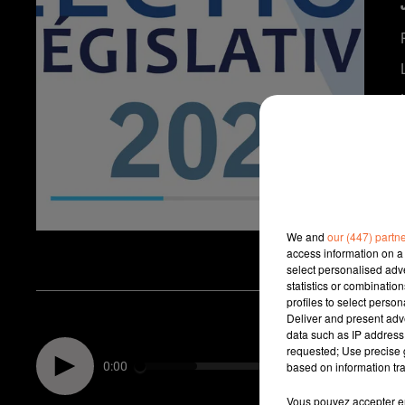
We and
our (447) partn
access information on a 
select personalised ad
statistics or combinatio
profiles to select person
Deliver and present adv
data such as IP address 
requested; Use precise g
0:00
based on information tra
Vous pouvez accepter en 