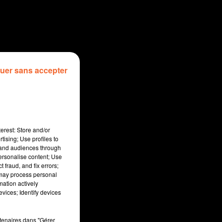
uer sans accepter
erest: Store and/or
tising; Use profiles to
tand audiences through
personalise content; Use
 fraud, and fix errors;
 may process personal
mation actively
vices; Identify devices
sec
rtenaires dans "Gérer