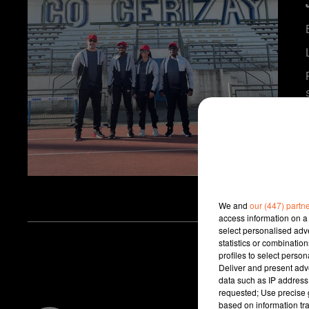
We and
our (447) partn
access information on a 
select personalised ad
statistics or combinatio
profiles to select person
Deliver and present adv
data such as IP address 
requested; Use precise g
based on information tra