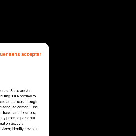
uer sans accepter
erest: Store and/or
tising; Use profiles to
tand audiences through
personalise content; Use
 fraud, and fix errors;
 may process personal
mation actively
vices; Identify devices