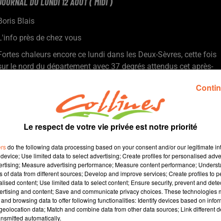
JOURNAL DU LUNDI 12 AOÛT ( MIDI )
Boris Blais
L'info près de chez vous
Fortes chaleurs encore ce lundi dans les Deux-Sèvres, cette fois
sur le nord du département avec 37 degrés attendus cet après-
midi.
Contin
Retour sur les JO qui se sont clôturés hier soir, et sur la 16e
place obtenue par le bressuirais Hugo Hay lors de la finale du 5
000 m.
Dans le même temps une soixantaine de deux-sévriens ont
Le respect de votre vie privée est notre priorité
participé au Marathon pour tous.
ers
do the following data processing based on your consent and/or our legitimate int
L’été sportif n’est pas fini puisque les jeux paralympiques
device; Use limited data to select advertising; Create profiles for personalised adver
commencent bientôt. Le bocage accueille en ce moment des
vertising; Measure advertising performance; Measure content performance; Unders
athlètes du Mozambique venus se préparer pour cette échéance
ns of data from different sources; Develop and improve services; Create profiles to 
alised content; Use limited data to select content; Ensure security, prevent and detect
( photo ).
ertising and content; Save and communicate privacy choices. These technologies
Théâtre : les femmes savantes sont sur les planches ce soir à
and browsing data to offer following functionalities: Identify devices based on infor
Thouars.
eolocation data; Match and combine data from other data sources; Link different de
nsmitted automatically.