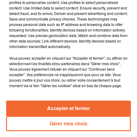
profiles to personalise content; Use profiles to select personalised
conséquence la décision du PR de la Réblique de
content; Use limited data to select content; Ensure security, prevent and
dissoutre l'Assemblée Nationale. Le député de la 3ème
detect fraud, and fix errors; Deliver and present advertising and content;
Save and communicate privacy choices. These technologies may
circonscription Jean-Marie Fiévet a décidé de se
process personal data such as IP address and browsing data to offer
représenter.
following functionalities: Identify devices based on information actively
Les 60 ans du Judo Club de Bressuire aujourd'hui du
requested; Use precise geolocation data; Match and combine data from
other data sources; Link different devices; Identify devices based on
Bocage Bressuirais fêtés samedi dernier en présence
information transmitted automatically.
de Cyrille Maret médaillé de bronze aux JO de Rio en
2016 ( photo ).
Vous pouvez accepter en cliquant sur "Accepter et fermer", ou affiner en
La cérémonie d'ouverture des Jeux Monsévriens ce
sélectionnant les finalités et/ou partenaires dans "Gérer mes choix".
Vous pouvez également refuser en cliquant sur "Continuer sans
matin par l'athlète handisport Julie Chupin ... coup
accepter". Vos préférences ne s'appliqueront que pour ce site. Vous
d'envoi de toute une semaine consacrée aux bienfaits
pouvez mettre à jour vos choix, ou retirer votre consentement à tout
du sport.
moment via le lien "Gérer les cookies" situé en bas de chaque page.
La 3ème édition de l'Autoshow samedi matin à
Bressuire ! Rencontre avec Michel, un octogénaire
Accepter et fermer
thouarsais qui y présentait une Citroën de 1922,
assurément le véhicule le plus ancien exposé.
Gérer mes choix
0:00
15 min 21 sec