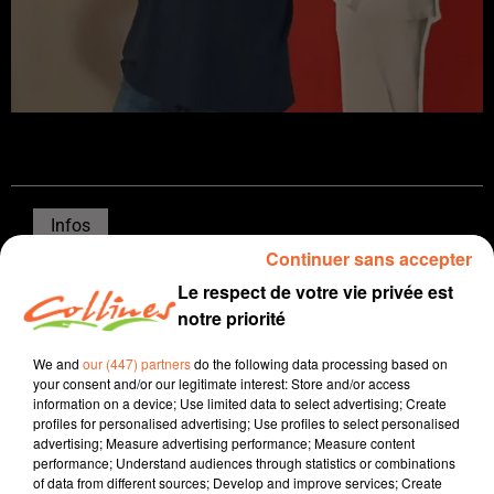
Infos
Continuer sans accepter
10 juin 2024 - 15 min 21 sec
Le respect de votre vie privée est
JOURNAL DU LUNDI 10 JUIN ( SOIR )
notre priorité
Patrice Bémanangy
We and
our (447) partners
do the following data processing based on
your consent and/or our legitimate interest: Store and/or access
L'info près de chez vous
information on a device; Use limited data to select advertising; Create
profiles for personalised advertising; Use profiles to select personalised
" Seisme " " Tremblement de terre " les qualificatifs ne
advertising; Measure advertising performance; Measure content
manquent après ces Européennes qui ont donc vu le
performance; Understand audiences through statistics or combinations
of data from different sources; Develop and improve services; Create
RN réalisé un score historique en France avec pour