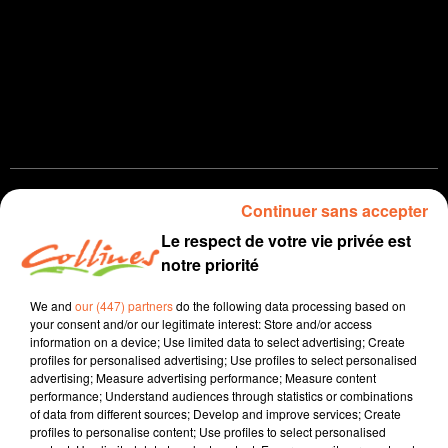
Infos
Continuer sans accepter
Le respect de votre vie privée est
9 septembre 2024 - 16 min 3 sec
notre priorité
JOURNAL DU LUNDI 09 SEPTEMBRE ( MIDI )
We and
our (447) partners
do the following data processing based on
Patrice Bémanangy
your consent and/or our legitimate interest: Store and/or access
information on a device; Use limited data to select advertising; Create
L'info près de chez vous
profiles for personalised advertising; Use profiles to select personalised
advertising; Measure advertising performance; Measure content
Bientôt un nouveau restaurant au coeur de Mauléon.
performance; Understand audiences through statistics or combinations
of data from different sources; Develop and improve services; Create
Les anciens batiments de l'Office de Toourisme sont
profiles to personalise content; Use profiles to select personalised
actuellement en travaux dans ce but ( photo ). Les