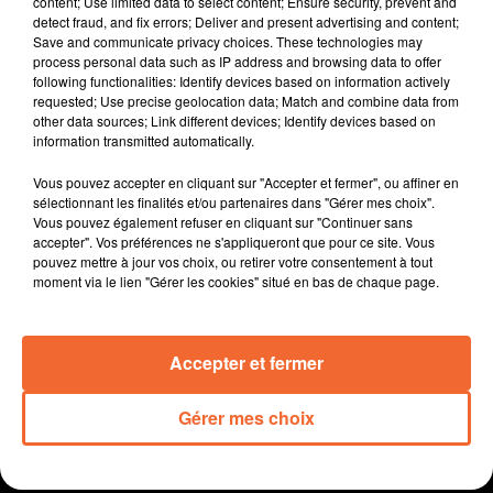
content; Use limited data to select content; Ensure security, prevent and
candidats à sa gestion sont invités à se faire connaitre.
detect fraud, and fix errors; Deliver and present advertising and content;
Save and communicate privacy choices. These technologies may
La rentrée pour le Conservatoire de musique de l'Agglo
process personal data such as IP address and browsing data to offer
2B. Les inscriptions sont pour l'heure un peu moins
following functionalities: Identify devices based on information actively
nombreuses que l'an passé qui constitutait une année
requested; Use precise geolocation data; Match and combine data from
other data sources; Link different devices; Identify devices based on
record.
information transmitted automatically.
Le fond de dotation des Ateliers du Bocage relance son
coup de pouce solidaire visant à soutenir
Vous pouvez accepter en cliquant sur "Accepter et fermer", ou affiner en
financièrement des associations du territoire.
sélectionnant les finalités et/ou partenaires dans "Gérer mes choix".
Vous pouvez également refuser en cliquant sur "Continuer sans
Les associations locales se sont affichées tout ce
accepter". Vos préférences ne s'appliqueront que pour ce site. Vous
week-end à Bocapole Bressuire à l'association du
pouvez mettre à jour vos choix, ou retirer votre consentement à tout
forum qui leur était dédié.
moment via le lien "Gérer les cookies" situé en bas de chaque page.
Dans l'actualité sportive, à retenir notamment la
victoire du Niort Rugby Club à domicile hier face à
Accepter et fermer
Sant-Jean-de-Luz.
Gérer mes choix
0:00
16 min 3 sec