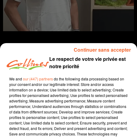
Continuer sans accepter
Le respect de votre vie privée est
Infos
notre priorité
9 mai 2022 - 9 min 29 sec
We and
our (447) partners
do the following data processing based on
your consent and/or our legitimate interest: Store and/or access
JOURNAL DU LUNDI 09 MAI ( SOIR )
information on a device; Use limited data to select advertising; Create
profiles for personalised advertising; Use profiles to select personalised
Patrice Bémanangy
advertising; Measure advertising performance; Measure content
performance; Understand audiences through statistics or combinations
L'info près de chez vous.
of data from different sources; Develop and improve services; Create
profiles to personalise content; Use profiles to select personalised
Une jeune courlitaise lance une cagnotte sur internet
content; Use limited data to select content; Ensure security, prevent and
pour que son père, gravement malade et actuellement
detect fraud, and fix errors; Deliver and present advertising and content;
Save and communicate privacy choices. These technologies may
hospitalisé puisse retrouver son logement. Mais des