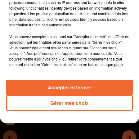
process personal data such as IP address and browsing data to offer
aménagements spécifiques sont nécessaires.
following functionalities: Identify devices based on information actively
Les 70 ans des Meubles Célio à La Chapelle St Laurent
requested; Use precise geolocation data; Match and combine data from
other data sources; Link different devices; Identify devices based on
célébrés cette fin de semaine. Le grand public est invité
information transmitted automatically.
samedi matin lors des portes ouvertes ( photo ).
Le restaurant Fanfan de Mauléon change de nom. Il
Vous pouvez accepter en cliquant sur "Accepter et fermer", ou affiner en
devient " Le midi 30 " et est désormais dirigé par
sélectionnant les finalités et/ou partenaires dans "Gérer mes choix".
Vous pouvez également refuser en cliquant sur "Continuer sans
Matthieu Amiot.
accepter". Vos préférences ne s'appliqueront que pour ce site. Vous
Les fans de Johnny seront ravis. Un concert hommage
pouvez mettre à jour vos choix, ou retirer votre consentement à tout
à leur idole disparu il y a presque 5 ans sera donné à
moment via le lien "Gérer les cookies" situé en bas de chaque page.
Bocapole le 10 septembre prochain.
Accepter et fermer
0:00
9 min 29 sec
Gérer mes choix