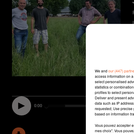
We and
our (447) partn
access information on a 
select personalised ad
statistics or combinatio
profiles to select person
Deliver and present adv
data such as IP address 
0:00
requested; Use precise g
based on information tra
Vous pouvez accepter en 
mes choix". Vous pouvez