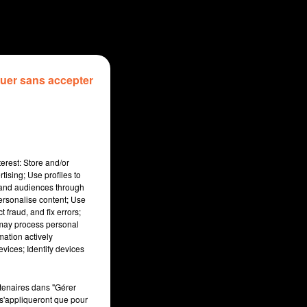
uer sans accepter
erest: Store and/or
tising; Use profiles to
tand audiences through
personalise content; Use
 fraud, and fix errors;
 may process personal
mation actively
sec
vices; Identify devices
rtenaires dans "Gérer
s'appliqueront que pour