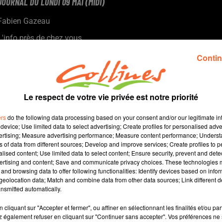
JOURNAL DU LUNDI 09 MAI (MIDI)
Fabien Gazeau
L'info près de chez vous
Présenté par Fabien Gazeau
Contin
- La campagne des législatives s'accélère.
- Grippe aviaire : Les mesures de dépeuplement se poursuivent,
en dépit du bon sens se désolent les éleveurs plein air (photo)
Le respect de votre vie privée est notre priorité
- Le Midi 30 succède à Fanfan à Mauléon
- Sports : la frustration du FC Bressuire et le soulagement des
ers
do the following data processing based on your consent and/or our legitimate int
handballeuses celloises
device; Use limited data to select advertising; Create profiles for personalised adver
vertising; Measure advertising performance; Measure content performance; Unders
ns of data from different sources; Develop and improve services; Create profiles to 
alised content; Use limited data to select content; Ensure security, prevent and detect
ertising and content; Save and communicate privacy choices. These technologies
and browsing data to offer following functionalities: Identify devices based on infor
12 min 11 
eolocation data; Match and combine data from other data sources; Link different de
nsmitted automatically.
cliquant sur "Accepter et fermer", ou affiner en sélectionnant les finalités et/ou pa
 également refuser en cliquant sur "Continuer sans accepter". Vos préférences ne 