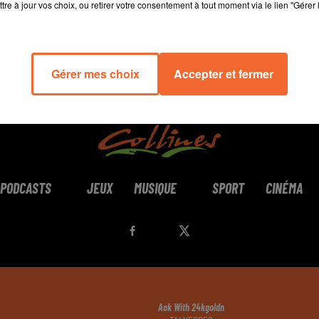
tre à jour vos choix, ou retirer votre consentement à tout moment via le lien "Gérer 
Gérer mes choix
Accepter et fermer
PODCASTS
JEUX
MUSIQUE
SPORT
CINÉMA
Aok With 24kgoldn