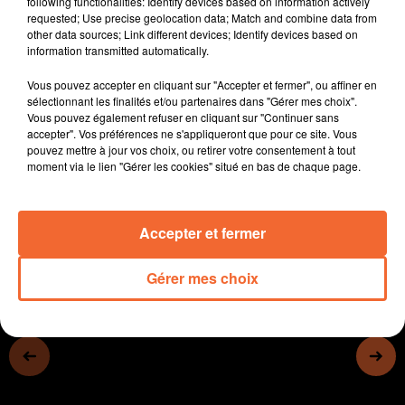
following functionalities: Identify devices based on information actively
vont se mobiliser pour s'y opposer
requested; Use precise geolocation data; Match and combine data from
other data sources; Link different devices; Identify devices based on
- L'insee lance une nouvelle campagne de
information transmitted automatically.
recensement.
- Un débat mercredi sur la
Vous pouvez accepter en cliquant sur "Accepter et fermer", ou affiner en
complémentarité/concurrence entre l'agriculture
sélectionnant les finalités et/ou partenaires dans "Gérer mes choix".
Vous pouvez également refuser en cliquant sur "Continuer sans
nourricière et celle qui produit de l'énergie
accepter". Vos préférences ne s'appliqueront que pour ce site. Vous
- A Courlay, le maire a présenté ses voeux samedi
pouvez mettre à jour vos choix, ou retirer votre consentement à tout
matin...
moment via le lien "Gérer les cookies" situé en bas de chaque page.
0:00
13 min 2 sec
Accepter et fermer
Gérer mes choix