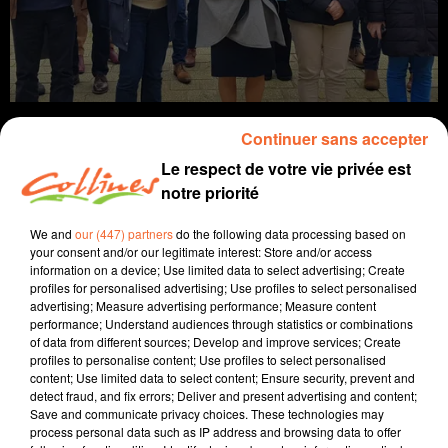
Continuer sans accepter
Le respect de votre vie privée est
notre priorité
info
We and
our (447) partners
do the following data processing based on
9 janvier 2023 - 13 min 2 sec
your consent and/or our legitimate interest: Store and/or access
information on a device; Use limited data to select advertising; Create
JOURNAL DU LUNDI 09 JANVIER (SOIR)
profiles for personalised advertising; Use profiles to select personalised
advertising; Measure advertising performance; Measure content
Fabien Gazeau
performance; Understand audiences through statistics or combinations
of data from different sources; Develop and improve services; Create
L'info près de chez vous
profiles to personalise content; Use profiles to select personalised
content; Use limited data to select content; Ensure security, prevent and
Présenté par Fabien Gazeau
detect fraud, and fix errors; Deliver and present advertising and content;
Save and communicate privacy choices. These technologies may
- La réforme des retraites sera présentée demain par la
process personal data such as IP address and browsing data to offer
Première Ministre, mais on sait déjà que les syndicats