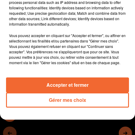
process personal data such as IP address and browsing data to offer
Le député Jean Marie Fiévet en fin de semaine dernière
following functionalities: Identify devices based on information actively
à La Mutualité Française Nouvelle-Aquitaine de
requested; Use precise geolocation data; Match and combine data from
other data sources; Link different devices; Identify devices based on
Bressuire.
information transmitted automatically.
La Ville de Thouars va d'ici deux ans proposer des
pistes cyclables indépendantes déconnectés des
Vous pouvez accepter en cliquant sur "Accepter et fermer", ou affiner en
routes empruntées par les autombilistes.
sélectionnant les finalités et/ou partenaires dans "Gérer mes choix".
Vous pouvez également refuser en cliquant sur "Continuer sans
Le succès de Terra Aventura en bocage bressuirais.
accepter". Vos préférences ne s'appliqueront que pour ce site. Vous
Jacques Barbaud en concert à Bocapole le 01 Dec.
pouvez mettre à jour vos choix, ou retirer votre consentement à tout
prochain ( photo ) ! Celui qui interprête des chansons
moment via le lien "Gérer les cookies" situé en bas de chaque page.
de Jacques se produira en faveur du Téléthon.
Accepter et fermer
0:00
14 min 54 sec
Gérer mes choix