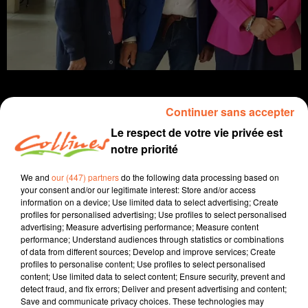
Continuer sans accepter
Le respect de votre vie privée est
Infos
notre priorité
7 novembre 2022 - 14 min 54 sec
We and
our (447) partners
do the following data processing based on
your consent and/or our legitimate interest: Store and/or access
JOURNAL DU LUNDI 07 NOVEMBRE ( SOIR )
information on a device; Use limited data to select advertising; Create
profiles for personalised advertising; Use profiles to select personalised
Patrice Bémanangy
advertising; Measure advertising performance; Measure content
performance; Understand audiences through statistics or combinations
L'info près de chez vous.
of data from different sources; Develop and improve services; Create
profiles to personalise content; Use profiles to select personalised
Football et cette affiche de prestige qui ravie les fans
content; Use limited data to select content; Ensure security, prevent and
du FC Nantes. En Ligue Europa les canaris seront
detect fraud, and fix errors; Deliver and present advertising and content;
Save and communicate privacy choices. These technologies may
opposés à la Juventus en Fev prochain