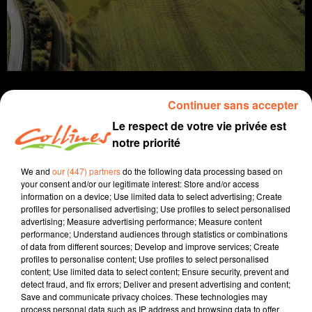
Continuer sans accepter
Le respect de votre vie privée est
notre priorité
infos
We and
our (447) partners
do the following data processing based on
7 février 2022 - 16 min 32 sec
your consent and/or our legitimate interest: Store and/or access
information on a device; Use limited data to select advertising; Create
JOURNAL DU LUNDI 07 FEVRIER ( MIDI )
profiles for personalised advertising; Use profiles to select personalised
advertising; Measure advertising performance; Measure content
Patrice Bémanangy
performance; Understand audiences through statistics or combinations
of data from different sources; Develop and improve services; Create
L'info près de chez vous.
profiles to personalise content; Use profiles to select personalised
content; Use limited data to select content; Ensure security, prevent and
Le centre de tri inter-régional entre Loublandes et La
detect fraud, and fix errors; Deliver and present advertising and content;
Tessouale ne verra le jour que mi-2024 au lieu de fin
Save and communicate privacy choices. These technologies may
2022 pour des raisons administratives.
process personal data such as IP address and browsing data to offer