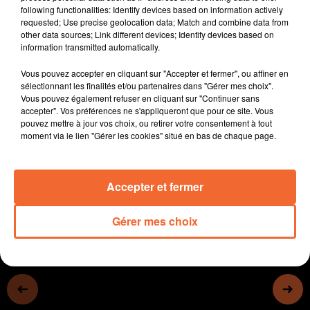
following functionalities: Identify devices based on information actively
Le second salon Sèvre et Bat se tenait en fin de
requested; Use precise geolocation data; Match and combine data from
semaine dernière à Niort.
other data sources; Link different devices; Identify devices based on
L'intitution Saint-Charles de Thouars vient de lancer un
information transmitted automatically.
programme d'amélioration de l'oral pour tous ses
Vous pouvez accepter en cliquant sur "Accepter et fermer", ou affiner en
élèves ... un plus non négligeable avant de se
sélectionnant les finalités et/ou partenaires dans "Gérer mes choix".
confronter à la vie active.
Vous pouvez également refuser en cliquant sur "Continuer sans
Le bon match nul 0-0 des Chamois samedi soir face au
accepter". Vos préférences ne s'appliqueront que pour ce site. Vous
pouvez mettre à jour vos choix, ou retirer votre consentement à tout
Havre. Les Niortais sont invaincus en 6 rencontres.
moment via le lien "Gérer les cookies" situé en bas de chaque page.
Victoire de Cholet Basket samedi soir face à Roanne.
0:00
16 min 32 sec
Accepter et fermer
Gérer mes choix