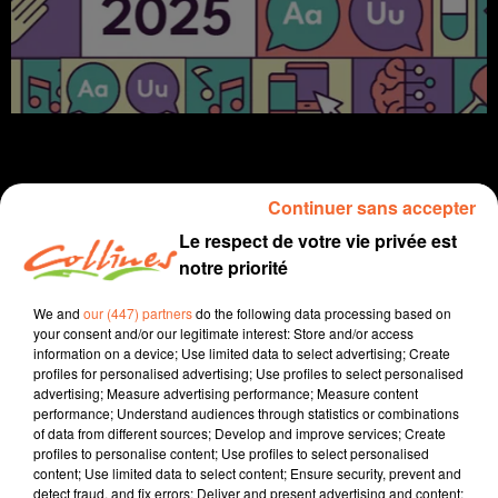
Continuer sans accepter
Infos
Le respect de votre vie privée est
notre priorité
7 avril 2025 - 13 min 52 sec
We and
our (447) partners
do the following data processing based on
JOURNAL DU LUNDI 07 AVRIL ( MIDI )
your consent and/or our legitimate interest: Store and/or access
information on a device; Use limited data to select advertising; Create
Patrice Bémanangy
profiles for personalised advertising; Use profiles to select personalised
advertising; Measure advertising performance; Measure content
L'info près de chez vous
performance; Understand audiences through statistics or combinations
of data from different sources; Develop and improve services; Create
Limiter l’exposition des tout-petits aux perturbateurs
profiles to personalise content; Use profiles to select personalised
endocriniens et aux polluants présents dans certains
content; Use limited data to select content; Ensure security, prevent and
articles de puériculture ... tout l'intérêt d'un diagnostic
detect fraud, and fix errors; Deliver and present advertising and content;