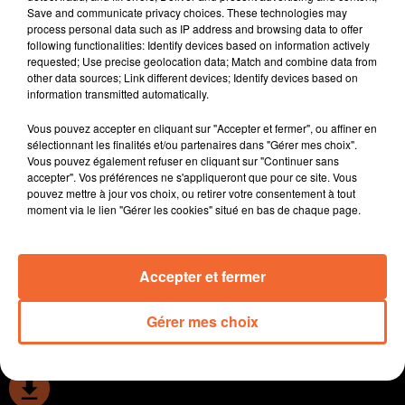
Save and communicate privacy choices. These technologies may
réalisé au sein de plusieurs crêches du bocage
process personal data such as IP address and browsing data to offer
bressuirais.
following functionalities: Identify devices based on information actively
Dans le cadre de la journée mondiale de sensibilisation
requested; Use precise geolocation data; Match and combine data from
other data sources; Link different devices; Identify devices based on
à la maladie de Parkinson, le comité deux-sévrien
information transmitted automatically.
organise cet AP toute une action à Parthenay ( photo ).
Les sapeurs pompiers deux-sévriens vont se lancer
Vous pouvez accepter en cliquant sur "Accepter et fermer", ou affiner en
dans un nouveau défi encore plus fort cette année,
sélectionnant les finalités et/ou partenaires dans "Gérer mes choix".
Vous pouvez également refuser en cliquant sur "Continuer sans
toujours au profit du monde du handicap à compter du
accepter". Vos préférences ne s'appliqueront que pour ce site. Vous
06 septembre.
pouvez mettre à jour vos choix, ou retirer votre consentement à tout
Comme chaque début de semaine, retour sur le week-
moment via le lien "Gérer les cookies" situé en bas de chaque page.
end sportif avec les principaux résultats à retenir pour
nos équipes deux-sévriennes.
Accepter et fermer
0:00
13 min 52 sec
Gérer mes choix