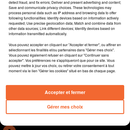
detect fraud, and fix errors; Deliver and present advertising and content;
Le périple a tourné au calvaire. 6 membres des
Save and communicate privacy choices. These technologies may
SeinGlés étaient au Maroc pour un trek de
process personal data such as IP address and browsing data to offer
following functionalities: Identify devices based on information actively
sensibilisation à la lutte contre le cancer du sein mais
requested; Use precise geolocation data; Match and combine data from
plusieurs participantes sont tombées malades et
other data sources; Link different devices; Identify devices based on
certaines rapatriées d'urgence.
information transmitted automatically.
La Région Nouvelle Aquitaine a réaffirmé ce matin son
Vous pouvez accepter en cliquant sur "Accepter et fermer", ou affiner en
engagement en faveur de la sureté et la sécurité dans
sélectionnant les finalités et/ou partenaires dans "Gérer mes choix".
les lycées après l'assassinat de Dominique Bernard
Vous pouvez également refuser en cliquant sur "Continuer sans
dans son lycée d’Arras.
accepter". Vos préférences ne s'appliqueront que pour ce site. Vous
pouvez mettre à jour vos choix, ou retirer votre consentement à tout
Aujourd'hui a débuté la Semaine Nationale de l’Emploi
moment via le lien "Gérer les cookies" situé en bas de chaque page.
Agroalimentaire. A Bressuire par exemple ce lundi, la
découverte de cet univers était proposée en réalité
virtuelle ( photo ).
Accepter et fermer
0:00
14 min 20 sec
Gérer mes choix