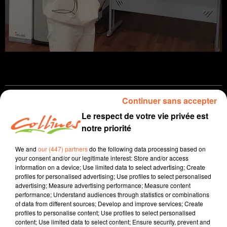
Continuer sans accepter
Infos
Le respect de votre vie privée est
notre priorité
6 novembre 2023 - 14 min 20 sec
JOURNAL DU LUNDI 06 NOVEMBR ( SOIR )
We and
our (447) partners
do the following data processing based on
your consent and/or our legitimate interest: Store and/or access
Patrice Bémanangy
information on a device; Use limited data to select advertising; Create
profiles for personalised advertising; Use profiles to select personalised
L'info près de chez vous.
advertising; Measure advertising performance; Measure content
performance; Understand audiences through statistics or combinations
La réaction d'Emmanuelle Ménard Maire de Bressuire
of data from different sources; Develop and improve services; Create
suite à la découverte en fin de semaine dernière d'une
profiles to personalise content; Use profiles to select personalised
content; Use limited data to select content; Ensure security, prevent and
étoile de David sur un des murs de l'Eglise de la ville.