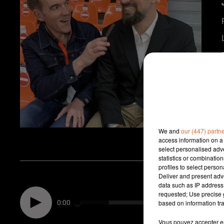
We and
our (447) partn
access information on a 
select personalised ad
statistics or combinatio
profiles to select person
Deliver and present adv
data such as IP address 
requested; Use precise g
0:00
based on information tra
Vous pouvez accepter en 