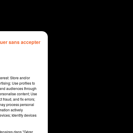
uer sans accepter
erest: Store and/or
tising; Use profiles to
tand audiences through
personalise content; Use
 fraud, and fix errors;
 may process personal
mation actively
vices; Identify devices
sec
rtenaires dans "Gérer