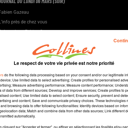
JOURNAL DU LUNDI 06 MARS (SOIR)
Fabien Gazeau
L'info près de chez vous
Présenté par Fabien Gazeau
- Il y a eu moins de décès sur les routes en Deux-Sèvres en 2022,
Contin
mais le bilan reste toujours beaucoup trop lourd.
- La mobilisation contre la réforme des retraites demain dans la
rue
Le respect de votre vie privée est notre priorité
- La bonne collecte des Restos du Coeur ce week-end malgré
une inflation galopante.
ers
do the following data processing based on your consent and/or our legitimate int
- La Fondation du Patrimoine est aux côtés des propriétaires
device; Use limited data to select advertising; Create profiles for personalised adver
vertising; Measure advertising performance; Measure content performance; Unders
privés et publics pour restaurer le bâti.
ns of data from different sources; Develop and improve services; Create profiles to 
- Le nouveau directeur sportif de Cholet basket, Guillaume
alised content; Use limited data to select content; Ensure security, prevent and detect
Costentin...
ertising and content; Save and communicate privacy choices. These technologies
and browsing data to offer following functionalities: Identify devices based on infor
eolocation data; Match and combine data from other data sources; Link different de
12 min 9 
nsmitted automatically.
cliquant sur "Accepter et fermer", ou affiner en sélectionnant les finalités et/ou pa