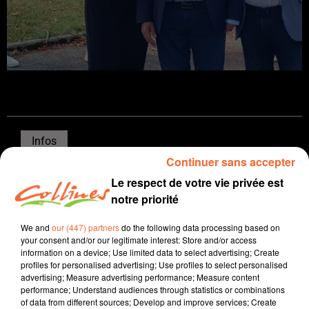
Infos
Continuer sans accepter
5 septembre 2022 - 16 min 43 sec
Le respect de votre vie privée est
JOURNAL DU LUNDI 05 SEPTEMBRE ( MIDI )
notre priorité
Patrice Bémanangy
We and
our (447) partners
do the following data processing based on
your consent and/or our legitimate interest: Store and/or access
L'info près de chez vous.
information on a device; Use limited data to select advertising; Create
profiles for personalised advertising; Use profiles to select personalised
Coralie Desnoues la présidente du conseil département
advertising; Measure advertising performance; Measure content
vendredi dernier à la Maison Familiale et Rurale Sèvre
performance; Understand audiences through statistics or combinations
of data from different sources; Develop and improve services; Create
Europe de Bressuire à l'occasion de la rentrée scolaire (