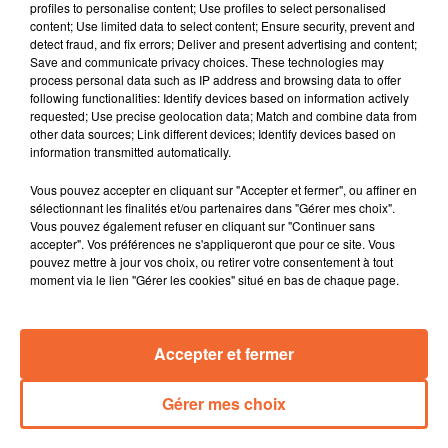
profiles to personalise content; Use profiles to select personalised
photo ).
content; Use limited data to select content; Ensure security, prevent and
L'heure de la rentrée aussi pour les municipalités. A
detect fraud, and fix errors; Deliver and present advertising and content;
Save and communicate privacy choices. These technologies may
Thouars, le mot d'ordre sera la sobriété à tous les
process personal data such as IP address and browsing data to offer
étages.
following functionalities: Identify devices based on information actively
Mauléon se lance dans la réalisation du Shéma de
requested; Use precise geolocation data; Match and combine data from
other data sources; Link different devices; Identify devices based on
Développement et d’Attractivité de ses sept centre-
information transmitted automatically.
bourgs.
Pari tenu pour le loto bouse de Cerizay. Les 2.000
Vous pouvez accepter en cliquant sur "Accepter et fermer", ou affiner en
tickets proposés en faveur de l'association " La poule
sélectionnant les finalités et/ou partenaires dans "Gérer mes choix".
Vous pouvez également refuser en cliquant sur "Continuer sans
aux enfants " ont trouvé preneur
accepter". Vos préférences ne s'appliqueront que pour ce site. Vous
Une belle vitrine pour les associations du Grand
pouvez mettre à jour vos choix, ou retirer votre consentement à tout
Bressuire ce week-end à Bocapole au travers du Forum
moment via le lien "Gérer les cookies" situé en bas de chaque page.
du même nom.
Les celloises ont parfatement entamé leur saison en
Accepter et fermer
Ligue Féminine de handball avec une victoire à
domicile samedi soir face à Nice.
Gérer mes choix
0:00
16 min 43 sec